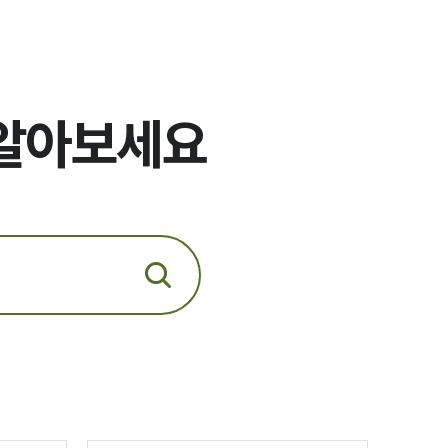
전체
구성원 소개
 알아보세요
군전문변호사
소식/자료
언론보도
공지사항
법률 블로그
법률서식
뉴스레터/브로슈어