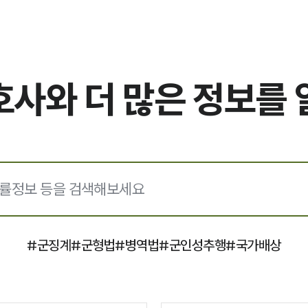
호사와
더 많은 정보를
#
군징계
#
군형법
#
병역법
#
군인성추행
#
국가배상