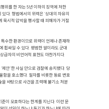
행위를 한 자는 5년 이하의 징역에 처한
 있다. 형법에서의 위력은 ‘상대의 자유의
게 묵시적 압박을 행사할 때 피해자가 거절
된 특수한 환경이므로 위력이 언제나 존재하
그룹소개
에 휩싸일 수 있다. 평범한 말이라도 군대
 상급자의 비언어적 표현도 마찬가지다.
그룹소개
‘제안’한 사실 만으로 검찰에 송치됐다. 당
대륜의 강점
억울함을 호소했다. 필자를 비롯한 동료 변호
오시는 길
진술을 바탕으로 사건을 조력해 불기소 처분
글로벌 파트너 로펌
고객의 소리
기준이 모호하다는 한계를 지닌다. 이런 문
통합검색
는 말이 선임이 하느냐 동기가 하느냐에 따라