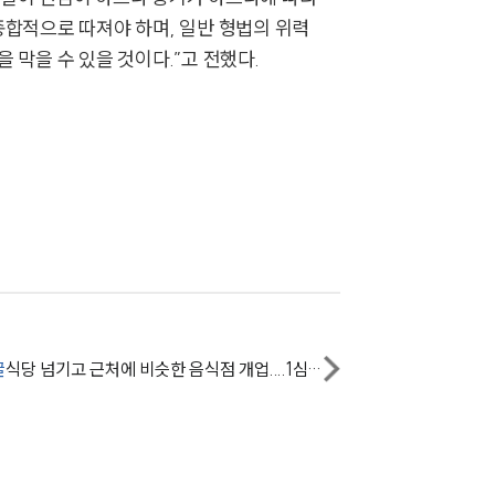
종합적으로 따져야 하며, 일반 형법의 위력
AI대륜
막을 수 있을 것이다.”고 전했다.
업무사례
주요 업무사례
사례분석/최신동향
법률정보
법률지식인
고객후기
글
식당 넘기고 근처에 비슷한 음식점 개업....1심 법원, ‘폐점·손해배상’ 판결
업무분야
국방군사그룹 업무