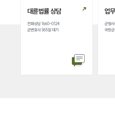
대륜법률 상담
업
전화상담 1660-0124 

군형사 
군변호사 365일 대기
국방군