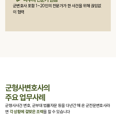
고객후기
군변호사 포함 1~20인의 전문가가 한 사건을 위해 끊임없
이 협력
업무분야
국방군사그룹 업무
전체
구성원 소개
군전문변호사
소식/자료
군형사변호사의
언론보도
주요 업무사례
공지사항
법률 블로그
군형사사건 변호, 군부대 법률자문 등을 다년간 해 온
군전문변호사라
법률서식
면
각 상황에 걸맞은 조력
을 할 수 있습니다
뉴스레터/브로슈어