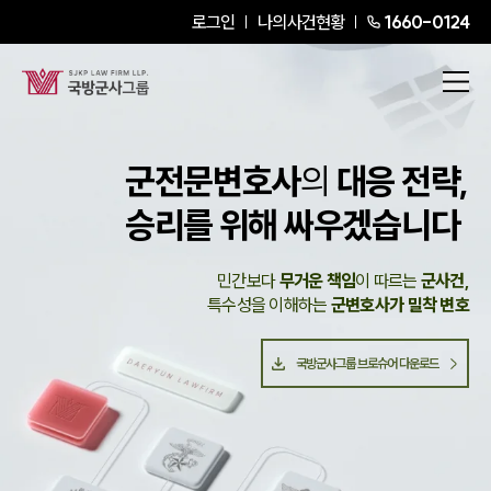
로그인
나의사건현황
1660-0124
군전문변호사
의
대응 전략,
승리를 위해 싸우겠습니다
민간보다
무거운 책임
이 따르는
군사건,
특수성을 이해하는
군변호사가 밀착 변호
국방군사그룹 브로슈어 다운로드