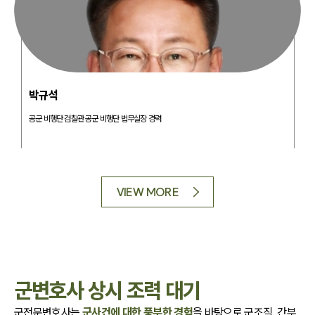
군전문변호사
군전문변호사
군전문변호사
군전문변호사
군전문변호사
군전문변호사
군전문변호사
군전문변호사
김현수
박규석
김영형
조우리
정우철
백평욱
김상윤
남장현
박규석
서
공군 비행단 검찰관 공군 비행단 법무실장 경력
제3
VIEW MORE
군변호사 상시 조력 대기
군전문변호사는
군사건에 대한 풍부한 경험
을 바탕으로
군조직, 간부,