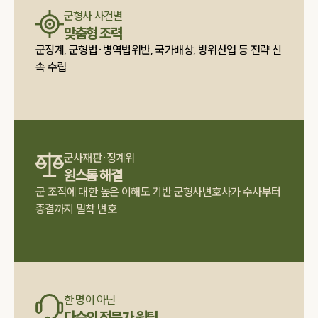
군형사 사건별
맞춤형 조력
군징계, 군형법·병역법위반, 국가배상, 방위산업 등 전략 신
속 수립
그룹소개
그룹소개
대륜의 강점
오시는 길
글로벌 파트너 로펌
군사재판·징계위
고객의 소리
원스톱 해결
통합검색
군 조직에 대한 높은 이해도 기반 군형사변호사가 수사부터
AI대륜
종결까지 밀착 변호
업무사례
주요 업무사례
사례분석/최신동향
한 명이 아닌
법률정보
법률지식인
다수의 전문가 원팀