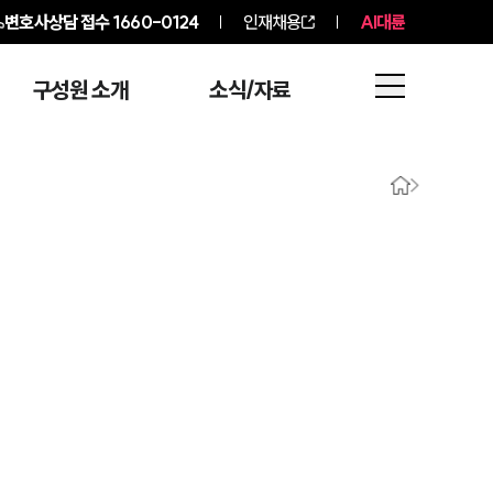
변호사상담 접수
1660-0124
인재채용
AI대륜
구성원 소개
소식/자료