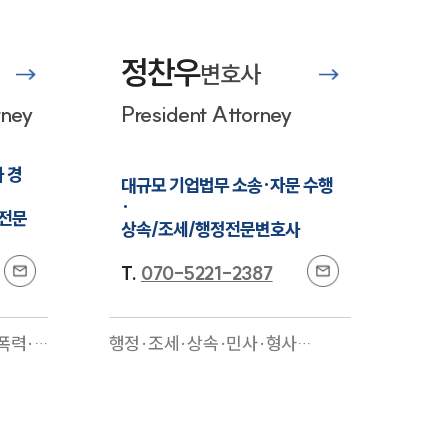
법률서식
권·노동
재산권·조세·성범죄·마약·부동산
렌식·경
·건설·보험·의료제약·기업법무·
뉴스레터/브로슈어
털금융
전
노동·산재
전문
정찬우
변호사
세미나
rney
President Attorney
대륜법률상담예약
 경
대규모 기업법무 소송·자문 수행 
대륜법률상담예약
·

전문
상속/조세/행정전문변호사
T.
070-5221-2387
폭력·
행정·조세·상속·민사·형사
일반
전
·M&A·기업일반·증거조사·디지
털포렌식·경호·회생파산
전문