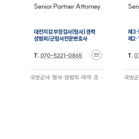
Senior Partner Attorney
Sen
대전지검 부장검사[형사] 경력

제3·
성범죄/군형사전문변호사
제2·
T.
070-5221-0865
T.
0
국방군사·형사·성범죄·마약·조세
국방군
·지식재산권·기업일반·환경
전문
죄·조
사·음