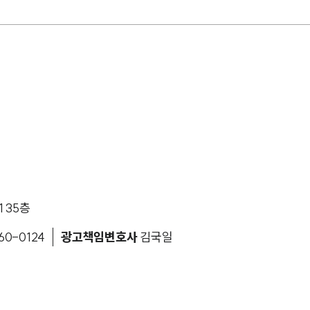
 35층
60-0124
광고책임변호사
김국일