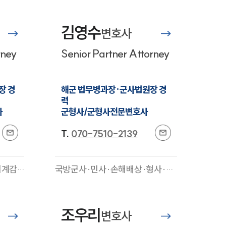
김영수
변호사
rney
Senior Partner Attorney
장 경
해군 법무병과장·군사법원장 경
력

사
군형사/군형사전문변호사
T.
070-7510-2139
그룹소개
그룹소개
회계감
국방군사·민사·손해배상·형사·성
재·민사
범죄·헌법행정
전문
대륜의 강점
정·가
오시는 길
조우리
변호사
글로벌 파트너 로펌