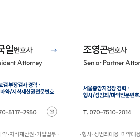
국일
조영곤
변호사
변호사
sident Attorney
Senior Partner Atto
검 부장검사 경력 ·

서울중앙지검장 경력 ·

/마약/지식재산권전문변호
형사/성범죄/마약전문변호
70-5117-2950
T.
070-7510-2014
마약·지식재산권·기업법무·
·형사·성범죄대응·마약대