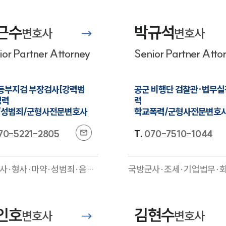
근수
박규석
변호사
변호사
ior Partner Attorney
Senior Partner Atto
동부지검 부장검사[강력범
공군 비행단 검찰관·법무실
력

력

/성범죄/군형사전문변호사
학교폭력/군형사전문변호
70-5221-2805
T.
070-7510-1044
사·형사·마약·성범죄·음주
국방군사·조세·기업법무·
기업일반·민사·조세·행정
리·의료제약·학교폭력·산
A·공정거래·학교폭력
전문
·이혼·형사·성범죄·헌법행
사
전문
인호
김현수
변호사
변호사