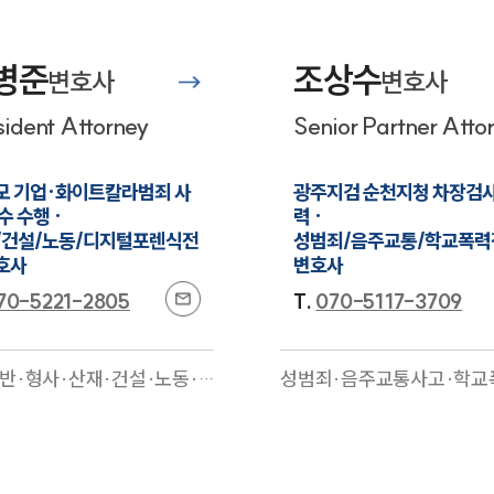
력·의료제약·회계감리
일반·금융·민사·지식재산
A·음주교통사고·성범죄·금
·산재·증거조사·디지털포
험
전문
호·국제통상·M&A·디지
병준
조상수
변호사
변호사
문
sident Attorney
Senior Partner Atto
모 기업·화이트칼라범죄 사
광주지검 순천지청 차장검사
수 수행 ·

력 ·

/건설/노동/디지털포렌식전
성범죄/음주교통/학교폭력
호사
변호사
70-5221-2805
T.
070-5117-3709
반·형사·산재·건설·노동·
성범죄·음주교통사고·학교
포렌식·중대재해·민사·엔
의료·형사·행정·민사·기업
먼트·스포츠·환경
전문
문