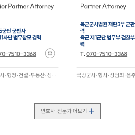
ior Partner Attorney
Partner Attorney
육군군사법원 재판3부 군판
5군단 군판사

력

11사단 법무참모 경력
육군 제1군단 법무부 검찰부
력
70-7510-3368
T.
070-7510-3368
사·행정·건설·부동산·성범
국방군사·형사·성범죄·음
세·민사·손해배상·이혼·형
사고·민사·손해배상·헌법
주교통사고·가사
전문
설·부동산
전문
변호사·전문가 더보기