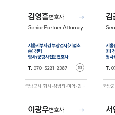
김영흠
김
변호사
Senior Partner Attorney
Sen
서울서부지검 부장검사[기업소
서울
송] 경력

죄] 경
형사/군형사전문변호사
형사
T.
070-5221-2387
T.
0
국방군사·형사·성범죄·마약·민사
국방군
·조세·행정·학교폭력·의료·기업
교통·
일반
전문
·M&
이광우
서
변호사