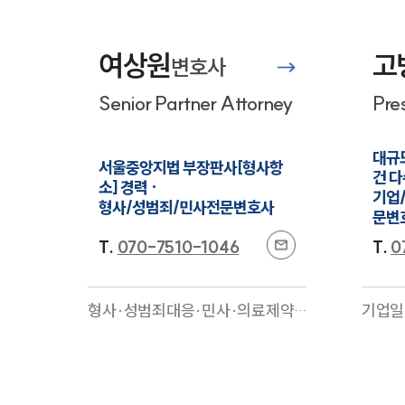
업일반·형사·행정·지식재산권·가
학교폭
사·이혼
전문
·M&
융·보
여상원
고
변호사
Senior Partner Attorney
Pre
대규
서울중앙지법 부장판사[형사항
건 다
소] 경력 · 

기업
형사/성범죄/민사전문변호사
문변
T.
070-7510-1046
T.
0
형사·성범죄대응·민사·의료제약·
기업일
마약대응
전문
디지털
터테인