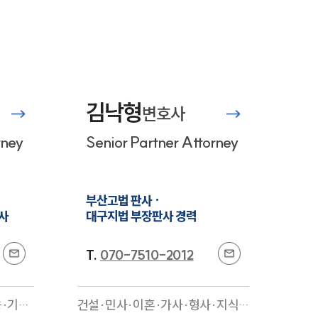
업무분야
국방군사그룹 업무
전체
김낙형
변호사
구성원 소개
rney
Senior Partner Attorney
군전문변호사
부산고법 판사 ·

소식/자료
사
대구지법 부장판사 경력
언론보도
T.
070-7510-2012
공지사항
법률 블로그
응·기업
건설·민사·이혼·가사·형사·지식