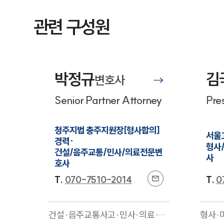
관련 구성원
박정규
김
변호사
Senior Partner Attorney
Pre
청주지법 충주지원장[형사합의] 
서울고
경력·

형사
건설/음주교통/민사/의료전문변
사
호사
T.
070-7510-2014
T.
0
건설·음주교통사고·민사·의료·기
형사·