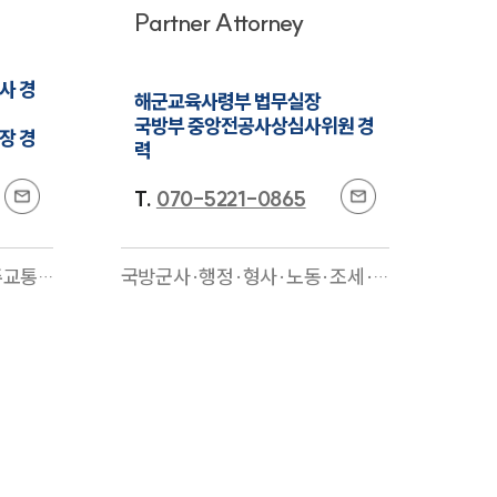
Partner Attorney
고객의 소리
통합검색
사 경
해군교육사령부 법무실장

국방부 중앙전공사상심사위원 경
AI대륜
장 경
력
업무사례
T.
070-5221-0865
주요 업무사례
주교통
국방군사·행정·형사·노동·조세·
사례분석/최신동향
행정·건
기업법무·성범죄·이혼·음주교통
사고
전문
법률정보
법률지식인
고객후기