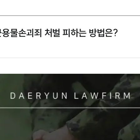
용물손괴죄 처벌 피하는 방법은?