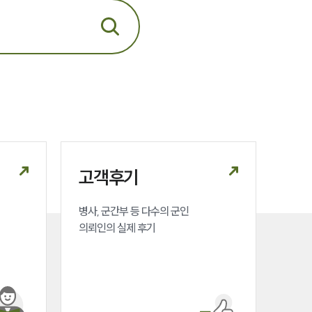
AI대륜
업무사례
주요 업무사례
사례분석/최신동향
법률정보
고객후기
법률지식인
병사, 군간부 등 다수의 군인 

고객후기
의뢰인의 실제 후기
업무분야
국방군사그룹 업무