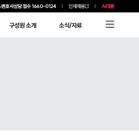
변호사상담 접수
1660-0124
인재채용
AI대륜
구성원 소개
소식/자료