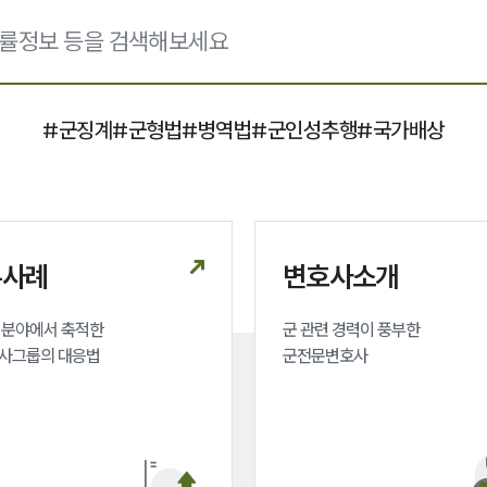
#
군징계
#
군형법
#
병역법
#
군인성추행
#
국가배상
무사례
변호사소개
분야에서 축적한 

군 관련 경력이 풍부한 

사그룹의 대응법
군전문변호사