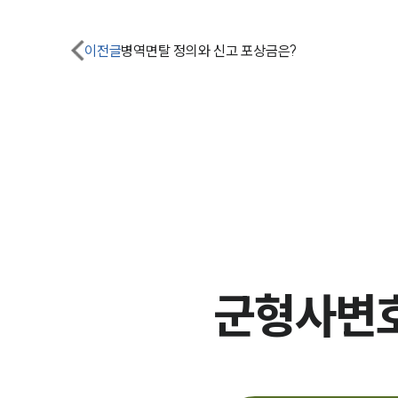
이전글
병역면탈 정의와 신고 포상금은?
군형사변