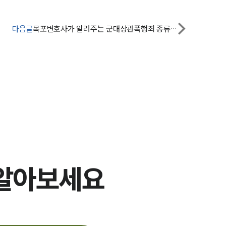
다음글
목포변호사가 알려주는 군대상관폭행죄 종류와 처벌수위
그룹소개
그룹소개
대륜의 강점
오시는 길
 알아보세요
글로벌 파트너 로펌
고객의 소리
통합검색