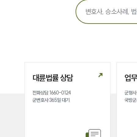
대륜법률 상담
업
전화상담 1660-0124 

군형사 
군변호사 365일 대기
국방군