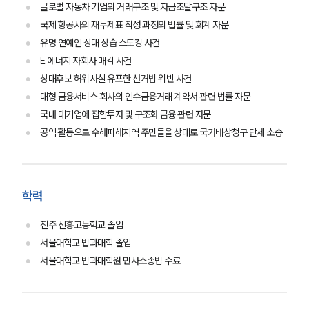
글로벌 자동차 기업의 거래구조 및 자금조달구조 자문
국제 항공사의 재무제표 작성 과정의 법률 및 회계 자문
유명 연예인 상대 상습 스토킹 사건
E 에너지 자회사 매각 사건
상대후보 허위사실 유포한 선거법 위반 사건
대형 금융서비스 회사의 인수금융거래 계약서 관련 법률 자문
그룹소개
국내 대기업에 집합투자 및 구조화 금융 관련 자문
공익 활동으로 수해피해지역 주민들을 상대로 국가배상청구 단체 소송
그룹소개
대륜의 강점
오시는 길
글로벌 파트너 로펌
학력
고객의 소리
통합검색
전주 신흥고등학교 졸업
AI대륜
서울대학교 법과대학 졸업
서울대학교 법과대학원 민사소송법 수료
업무사례
주요 업무사례