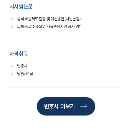
사례분석/최신동향
저서 및 논문
법률정보
법률지식인
중국 배심제도 현황 및 개선방안(사법논집)
고객후기
교통사고 수사실무(서울중앙지검 형사5부)
업무분야
국방군사그룹 업무
자격 취득
전체
변호사
탐정사 1급
구성원 소개
군전문변호사
변호사 더보기
소식/자료
언론보도
공지사항