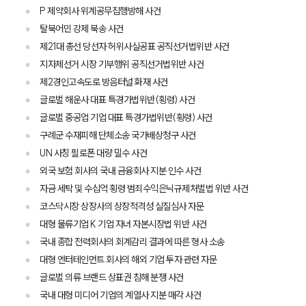
P 제약회사 위계공무집행방해 사건
탈북어민 강제 북송 사건
제21대 총선 당선자 허위사실공표 공직선거법위반 사건
지자체선거 시장 기부행위 공직선거법위반 사건
제2경인고속도로 방음터널 화재 사건
글로벌 해운사 대표 특경가법위반(횡령) 사건
글로벌 중공업 기업 대표 특경가법위반(횡령) 사건
구례군 수재피해 단체소송 국가배상청구 사건
UN 사칭 필로폰 대량 밀수 사건
외국 보험 회사의 국내 금융회사 지분 인수 사건
자금 세탁 및 수십억 횡령 범죄수익은닉규제처벌법 위반 사건
코스닥시장 상장사의 상장적격성 실질심사 자문
대형 물류기업 K 기업 자녀 자본시장법 위반 사건
국내 종합 전력회사의 회계감리 결과에 따른 형사 소송
대형 엔터테인먼트 회사의 해외 기업 투자 관련 자문
글로벌 의류 브랜드 상표권 침해 분쟁 사건
국내 대형 미디어 기업의 계열사 지분 매각 사건