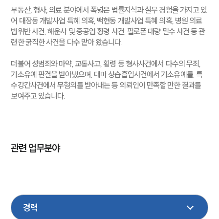
부동산, 형사, 의료 분야에서 폭넓은 법률지식과 실무 경험을 가지고 있
어 대장동 개발사업 특혜 의혹, 백현동 개발사업 특혜 의혹, 병원 의료
법위반 사건, 해운사 및 중공업 횡령 사건, 필로폰 대량 밀수 사건 등 관
련한 굵직한 사건을 다수 맡아 왔습니다.
더불어 성범죄와 마약, 교통사고, 횡령 등 형사사건에서 다수의 무죄,
기소유예 판결을 받아냈으며, 대마 상습흡입사건에서 기소유예를, 특
수강간사건에서 무혐의를 받아내는 등 의뢰인이 만족할 만한 결과를
보여주고 있습니다.
관련 업무분야
형사
마약
지식재산권
기업법무
학교폭력
의료제약
회계감리
M&A
음주교통사고
성범죄
금융
보험