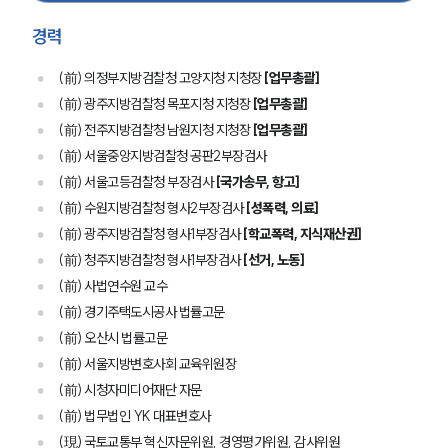
경력
(前) 의정부지방검찰청 고양지청 지청장
[업무총괄]
(前) 광주지방검찰청 목포지청 지청장
[업무총괄]
(前) 전주지방검찰청 남원지청 지청장
[업무총괄]
(前) 서울중앙지방검찰청 공판2부장검사
(前) 서울고등검찰청 부장검사
[국가송무, 항고]
(前) 수원지방검찰청 형사2부장검사
[성폭력, 의료]
(前) 광주지방검찰청 형사1부장검사
[학교폭력, 지식재산권]
(前) 청주지방검찰청 형사1부장검사
[선거, 노동]
(前) 사법연수원 교수
(前) 경기주택도시공사 법률고문
(前) 오산시 법률고문
(前) 서울지방변호사회 교육위원장
(前) 시청자미디어재단 자문
(前) 법무법인 YK 대표변호사
(現) 국토교통부 혁신자문위원, 경영평가위원, 감사위원