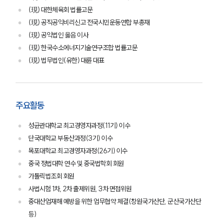
(現) 대한체육회 법률고문
(現) 공직공익비리신고 전국시민운동연합 부총재
(現) 공익법인 옳음 이사
(現) 한국수소에너지기술연구조합 법률고문
(現) 법무법인(유한) 대륜 대표
주요활동
성균관대학교 최고경영자과정(11기) 이수
단국대학교 부동산과정(3기) 이수
목포대학교 최고경영자과정(26기) 이수
중국 정법대학 연수 및 중국법학회 회원
가톨릭법조회 회원
사법시험 1차, 2차 출제위원, 3차 면접위원
중대산업재해 예방을 위한 업무협약 체결(창원국가산단, 군산국가산단
등)