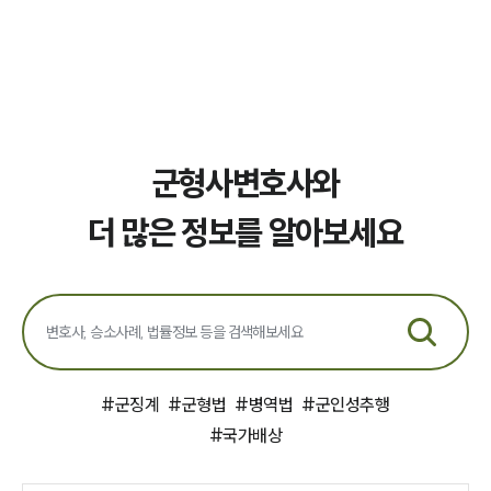
법률 블로그
법률서식
뉴스레터/브로슈어
세미나
대륜법률상담예약
군형사변호사와
대륜법률상담예약
더 많은 정보를 알아보세요
#
군징계
#
군형법
#
병역법
#
군인성추행
#
국가배상