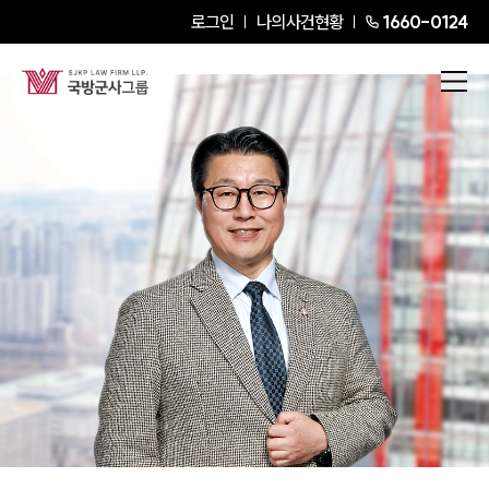
로그인
나의사건현황
1660-0124
김국일
President Attorney