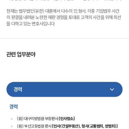
현재는 법무법인(유한) 대륜에서 다수의 민,형사, 각종 기업법무 사건
의 판결을 내려본 노련한 재판 경험을 토대로 고객의 사건을 위해 최선
을 다하고 있는 변호사입니다.
관련 업무분야
건설
민사
이혼
가사
형사
지식재산권
조세
성범죄
마약
부동산
건설
보험
의료제약
기업법무
노동
산재
경력
(前) 대구지방법원 부장판사
[민사항소]
(前) 부산고등법원 판사
[민사(건설부동산), 형사(교통범죄, 성범죄)]