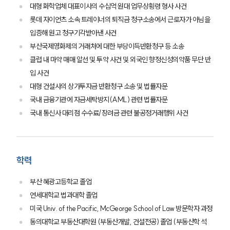
대형 화학업체 대표이사의 수십억 원대 업무상횡령 형사 사건
롯데 자이언츠 소속 트레이너의 퇴직금 청구소송에서 근로자가 아님을
입증해 원고 청구기각받아낸 사건
부산국제영화제의 거래처에 대한 부당이득반환청구 등 소송
클럽 내 마약 매매 알선 및 투약 사건 및 외국인 향정신성의약품 무단 반
입 사건
대형 건설사의 상가투자금 반환청구 소송 및 법률자문
국내 금융기관에 자금세탁방지(AML) 관련 법률자문
국내 통신사 대리점 수수료/장려금 관련 불공정거래행위 사건
학력
부산 혜광고등학교 졸업
연세대학교 법과대학 졸업
미국 Univ. of the Pacific, McGeorge School of Law 방문학자 과정
동의대학교 부동산대학원 (부동산개발, 건설전공) 졸업 (부동산학 석