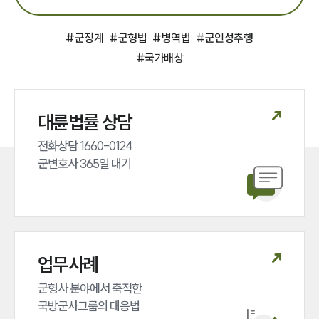
언론보도
공지사항
#
군징계
#
군형법
#
병역법
#
군인성추행
법률 블로그
#
국가배상
법률서식
뉴스레터/브로슈어
세미나
대륜법률 상담
대륜법률상담예약
전화상담 1660-0124 

군변호사 365일 대기
대륜법률상담예약
업무사례
군형사 분야에서 축적한 

국방군사그룹의 대응법