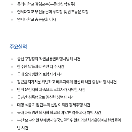
동의대학교 겸임교수(부동산신탁실무)
연세대학교 부산동문회 부회장 및 법조동문 회장
연세대학교 총동문회 이사
주요실적
울산 구청장의 직권남용권리행사방해 사건
한수원 납품비리 관련 다수 사건
국내 요양병원의 보험사기 사건
접근금지가처분 위반하고 배우자에게 염산 테러한 중상해 형사사건
만취 운전자의 과속으로 보행자가 사망한 사건
근친간 성폭행으로 임신한 성범죄 사건
대형 식품 기업 간부의 신입 여직원 강제추행 사건
국내 대형병원 의사의 의료용 마약류 약품 과다 처방 사건
부산 모 구의원 부패방지및국민권익위원회의설치와운영에관한법률위
반 사건