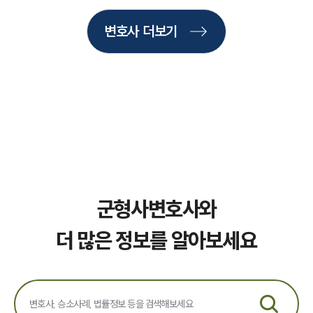
업무사례
변호사 더보기
주요 업무사례
사례분석/최신동향
법률정보
법률지식인
고객후기
업무분야
국방군사그룹 업무
전체
군형사변호사와
구성원 소개
더 많은 정보를 알아보세요
군전문변호사
소식/자료