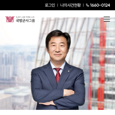
로그인
나의사건현황
1660-0124
김낙형
Senior Partner Attorney