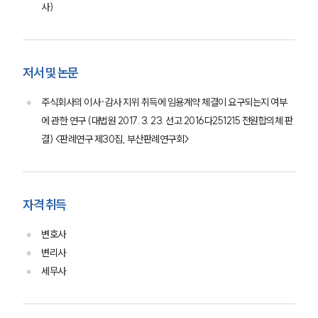
사)
저서 및 논문
주식회사의 이사·감사 지위 취득에 임용계약 체결이 요구되는지 여부
에 관한 연구 (대법원 2017. 3. 23. 선고 2016다251215 전원합의체 판
결) <판례연구 제30집, 부산판례연구회>
그룹소개
그룹소개
자격 취득
대륜의 강점
오시는 길
변호사
글로벌 파트너 로펌
고객의 소리
변리사
통합검색
세무사
AI대륜