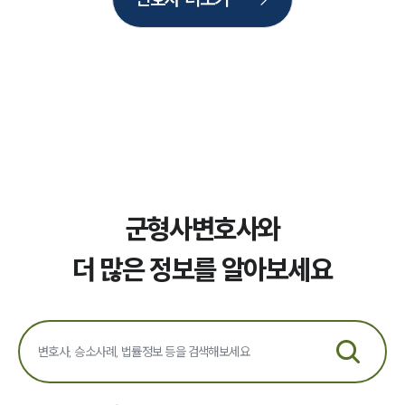
그룹소개
대륜의 강점
오시는 길
글로벌 파트너 로펌
고객의 소리
통합검색
AI대륜
업무사례
군형사변호사와
주요 업무사례
사례분석/최신동향
더 많은 정보를 알아보세요
법률정보
법률지식인
고객후기
업무분야
국방군사그룹 업무