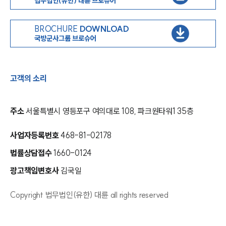
법무법인(유한) 대륜 브로슈어
BROCHURE
DOWNLOAD
국방군사그룹 브로슈어
고객의 소리
주소
서울특별시 영등포구 여의대로 108, 파크원타워1 35층
사업자등록번호
468-81-02178
법률상담접수
1660-0124
광고책임변호사
김국일
Copyright 법무법인(유한) 대륜 all rights reserved
인재채용
만화로 보는 사례