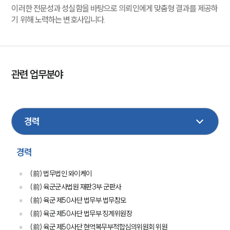
이러한 전문성과 성실함을 바탕으로 의뢰인에게 맞춤형 결과를 제공하
기 위해 노력하는 변호사입니다.
관련 업무분야
국방군사
형사
성범죄
음주교통사고
민사
손해배상
헌법행정
건설
부동산
경력
(前) 법무법인 와이케이
(前) 육군군사법원 재판3부 군판사
(前) 육군 제50사단 법무부 법무참모
(前) 육군 제50사단 법무부 징계위원장
(前) 육군 제50사단 현역복무부적합심의위원회 위원