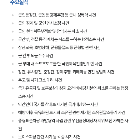
주요실적
군인등강간, 군인등 강제추행 등 군내 성폭력 사건
군인 징계 및 군인 인사소청 사건
군인 현역복무부적합 및 전역처분 취소 사건
군간부, 경찰 등 징계처분 취소를 구하는 행정소송 사건
상관모욕, 초병상해, 군용물절도 등 군형법 관련 사건
군 간부 뇌물수수 사건
군 부대 내 스포츠토토를 한 국민체육진흥법위반 사건
강간, 유사강간, 준강간, 강제추행, 카메라등 민간 성범죄 사건
무고 및 사기 고소 대리 사건
국가유공자 및 보훈보상대상자 요건 비해당처분의 취소를 구하는 행정
소송 사건
민간인이 국가를 상대로 제기한 국가배상청구 사건
해방 이후 국유화된 토지의 소유권 관련 제기된 소유권말소등기 사건
중형표준차량 개발용역 사업 관련 우선협상대상자 지위보전 가처분 사
건
보이스피싱 관련 사기 등 각종 사기 사건