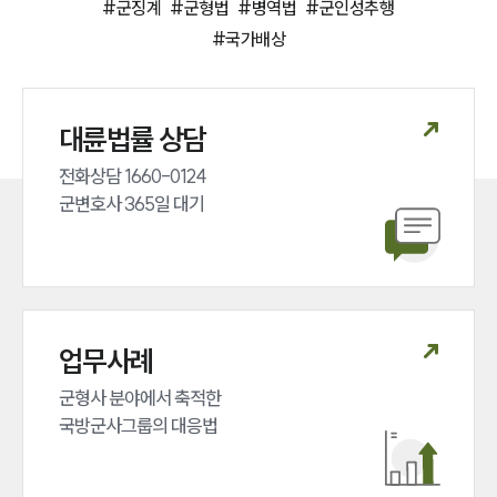
#
군징계
#
군형법
#
병역법
#
군인성추행
전체
#
국가배상
구성원 소개
대륜법률 상담
군전문변호사
전화상담 1660-0124 

군변호사 365일 대기
소식/자료
언론보도
공지사항
법률 블로그
법률서식
뉴스레터/브로슈어
업무사례
세미나
군형사 분야에서 축적한 

국방군사그룹의 대응법
대륜법률상담예약
대륜법률상담예약