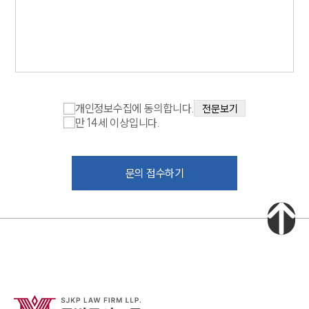
업무분야
국방군사그룹 업무
전체
개인정보수집에 동의합니다.
전문보기
구성원 소개
만 14세 이상입니다.
군전문변호사
문의 접수하기
소식/자료
언론보도
공지사항
법률 블로그
법률서식
뉴스레터/브로슈어
세미나