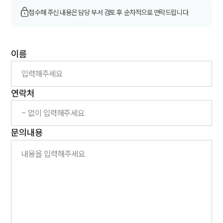
접수해 주신 내용은 담당 부서 검토 후 순차적으로 연락드립니다.
그룹소개
이름
그룹소개
대륜의 강점
오시는 길
글로벌 파트너 로펌
연락처
고객의 소리
통합검색
AI대륜
문의내용
업무사례
주요 업무사례
사례분석/최신동향
법률정보
법률지식인
고객후기