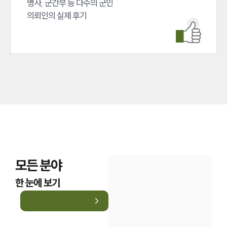
병사, 군간부 등 다수의 군인 

업무분야
의뢰인의 실제 후기
국방군사그룹 업무
전체
구성원 소개
군전문변호사
소식/자료
언론보도
공지사항
모든 분야
법률 블로그
법률서식
한 눈에 보기
뉴스레터/브로슈어
세미나