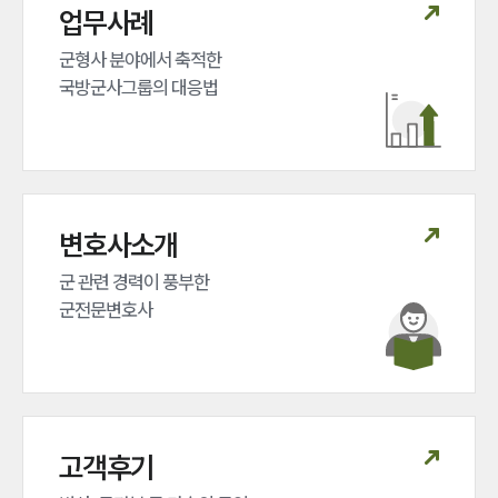
업무사례
그룹소개
군형사 분야에서 축적한 

국방군사그룹의 대응법
그룹소개
대륜의 강점
오시는 길
글로벌 파트너 로펌
고객의 소리
통합검색
변호사소개
AI대륜
군 관련 경력이 풍부한 

업무사례
군전문변호사
주요 업무사례
사례분석/최신동향
법률정보
법률지식인
고객후기
고객후기