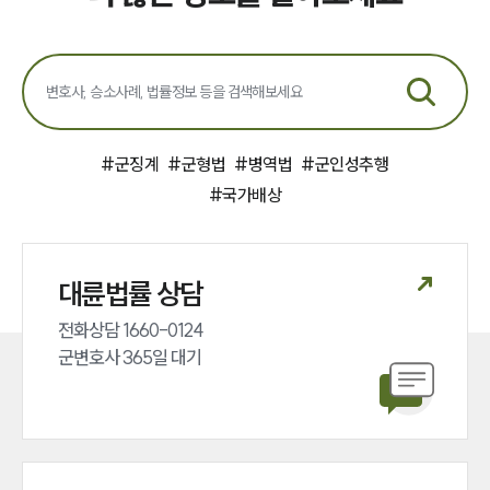
#
군징계
#
군형법
#
병역법
#
군인성추행
#
국가배상
대륜법률 상담
전화상담 1660-0124 

군변호사 365일 대기