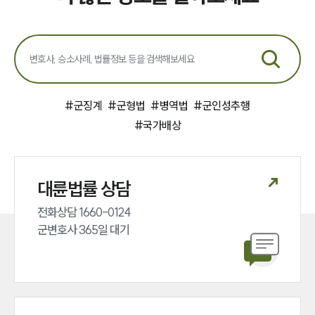
#
군징계
#
군형법
#
병역법
#
군인성추행
#
국가배상
대륜법률 상담
전화상담 1660-0124 

군변호사 365일 대기