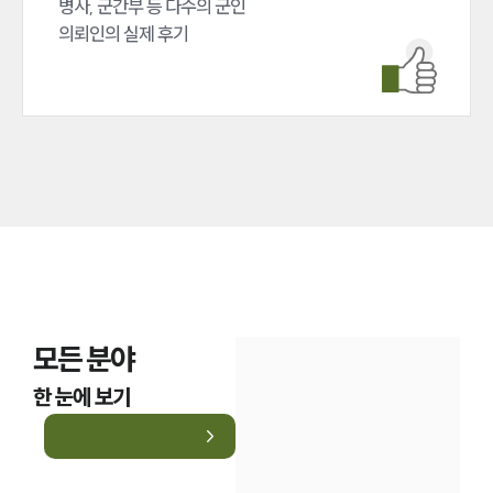
병사, 군간부 등 다수의 군인 

업무분야
의뢰인의 실제 후기
국방군사그룹 업무
전체
구성원 소개
군전문변호사
소식/자료
언론보도
공지사항
모든 분야
법률 블로그
법률서식
한 눈에 보기
뉴스레터/브로슈어
세미나