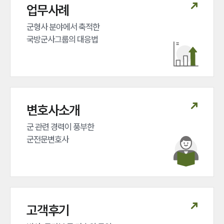
업무사례
그룹소개
군형사 분야에서 축적한 

국방군사그룹의 대응법
그룹소개
대륜의 강점
오시는 길
글로벌 파트너 로펌
고객의 소리
통합검색
변호사소개
AI대륜
군 관련 경력이 풍부한 

업무사례
군전문변호사
주요 업무사례
사례분석/최신동향
법률정보
법률지식인
고객후기
고객후기