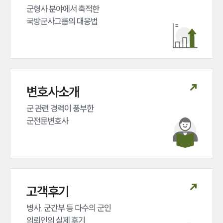
군형사 분야에서 축적한 

그룹소개
국방군사그룹의 대응법
그룹소개
대륜의 강점
오시는 길
글로벌 파트너 로펌
고객의 소리
통합검색
변호사소개
AI대륜
군 관련 경력이 풍부한 

군전문변호사
업무사례
주요 업무사례
사례분석/최신동향
법률정보
법률지식인
고객후기
고객후기
병사, 군간부 등 다수의 군인 

의뢰인의 실제 후기
업무분야