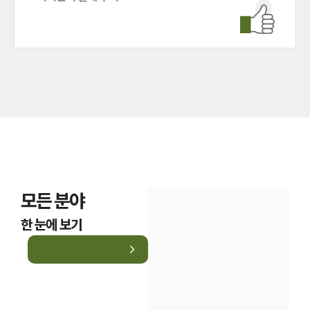
국방군사그룹 업무
전체
구성원 소개
군전문변호사
소식/자료
언론보도
모든 분야
공지사항
법률 블로그
한 눈에 보기
법률서식
뉴스레터/브로슈어
세미나
대륜법률상담예약