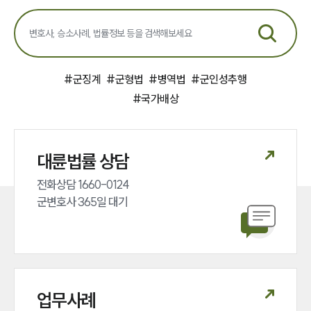
#
군징계
#
군형법
#
병역법
#
군인성추행
#
국가배상
대륜법률 상담
전화상담 1660-0124 

군변호사 365일 대기
업무사례