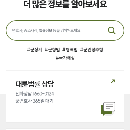
더 많은 정보를 알아보세요
업무분야
국방군사그룹 업무
전체
구성원 소개
#
군징계
#
군형법
#
병역법
#
군인성추행
#
국가배상
군전문변호사
소식/자료
대륜법률 상담
언론보도
전화상담 1660-0124 

공지사항
군변호사 365일 대기
법률 블로그
법률서식
뉴스레터/브로슈어
세미나