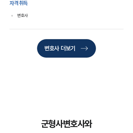
자격 취득
변호사
그룹소개
그룹소개
대륜의 강점
오시는 길
변호사 더보기
글로벌 파트너 로펌
고객의 소리
통합검색
AI대륜
업무사례
주요 업무사례
사례분석/최신동향
법률정보
법률지식인
군형사변호사와
고객후기