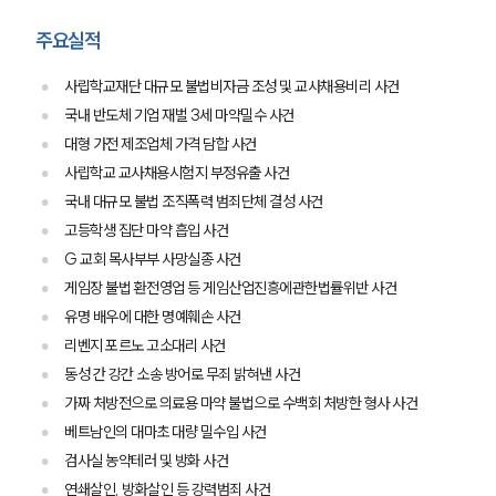
주요실적
사립학교재단 대규모 불법비자금 조성 및 교사채용비리 사건
국내 반도체 기업 재벌 3세 마약밀수 사건
대형 가전 제조업체 가격 담합 사건
사립학교 교사채용시험지 부정유출 사건
국내 대규모 불법 조직폭력 범죄단체 결성 사건
고등학생 집단 마약 흡입 사건
G 교회 목사부부 사망실종 사건
게임장 불법 환전영업 등 게임산업진흥에관한법률위반 사건
유명 배우에 대한 명예훼손 사건
리벤지 포르노 고소대리 사건
동성 간 강간 소송 방어로 무죄 밝혀낸 사건
가짜 처방전으로 의료용 마약 불법으로 수백회 처방한 형사 사건
베트남인의 대마초 대량 밀수입 사건
검사실 농약테러 및 방화 사건
연쇄살인, 방화살인 등 강력범죄 사건