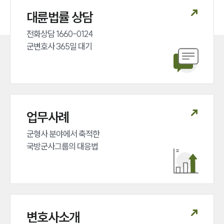
법률정보
대륜법률 상담
법률지식인
고객후기
전화상담 1660-0124 

군변호사 365일 대기
업무분야
국방군사그룹 업무
전체
업무사례
구성원 소개
군형사 분야에서 축적한 

국방군사그룹의 대응법
군전문변호사
소식/자료
언론보도
공지사항
변호사소개
법률 블로그