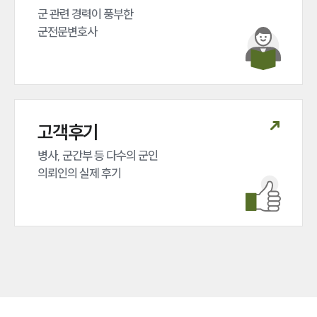
법률서식
군 관련 경력이 풍부한 

뉴스레터/브로슈어
군전문변호사
세미나
대륜법률상담예약
대륜법률상담예약
고객후기
병사, 군간부 등 다수의 군인 

의뢰인의 실제 후기