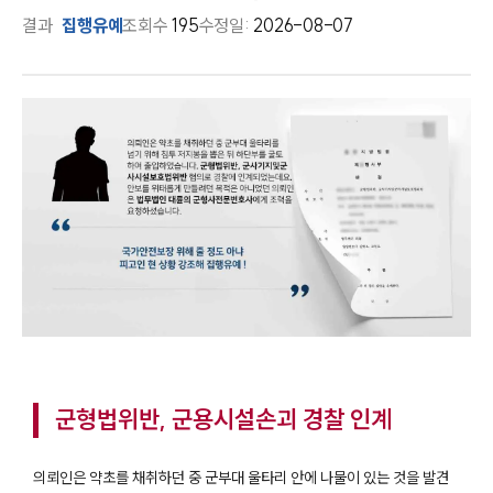
결과
집행유예
조회수
195
수정일:
2026-08-07
군형법위반, 군용시설손괴 경찰 인계
의뢰인은 약초를 채취하던 중 군부대 울타리 안에 나물이 있는 것을 발견