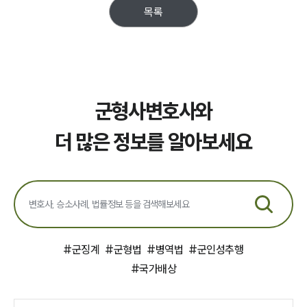
목록
군형사변호사와
그룹소개
더 많은 정보를 알아보세요
그룹소개
대륜의 강점
오시는 길
글로벌 파트너 로펌
고객의 소리
통합검색
AI대륜
#
군징계
#
군형법
#
병역법
#
군인성추행
업무사례
#
국가배상
주요 업무사례
사례분석/최신동향