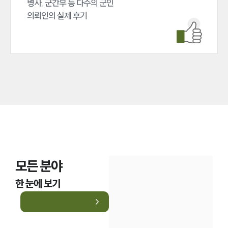
병사, 군간부 등 다수의 군인 

업무분야
의뢰인의 실제 후기
국방군사그룹 업무
전체
구성원 소개
군전문변호사
소식/자료
언론보도
공지사항
모든 분야
법률 블로그
법률서식
한 눈에 보기
뉴스레터/브로슈어
세미나