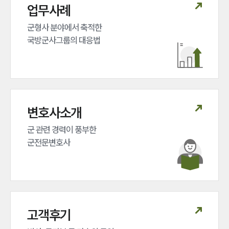
업무사례
그룹소개
군형사 분야에서 축적한 

국방군사그룹의 대응법
그룹소개
대륜의 강점
오시는 길
글로벌 파트너 로펌
고객의 소리
통합검색
변호사소개
AI대륜
군 관련 경력이 풍부한 

업무사례
군전문변호사
주요 업무사례
사례분석/최신동향
법률정보
법률지식인
고객후기
고객후기