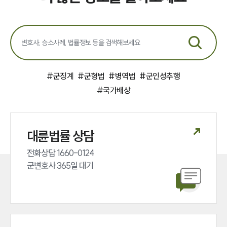
#
군징계
#
군형법
#
병역법
#
군인성추행
#
국가배상
대륜법률 상담
전화상담 1660-0124 

군변호사 365일 대기