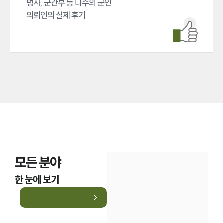
병사, 군간부 등 다수의 군인 

업무분야
의뢰인의 실제 후기
국방군사그룹 업무
전체
구성원 소개
군전문변호사
소식/자료
언론보도
공지사항
모든 분야
법률 블로그
법률서식
한 눈에 보기
뉴스레터/브로슈어
세미나