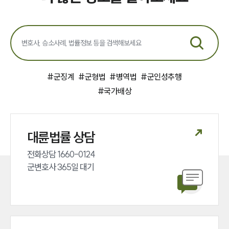
#
군징계
#
군형법
#
병역법
#
군인성추행
#
국가배상
대륜법률 상담
전화상담 1660-0124 

군변호사 365일 대기