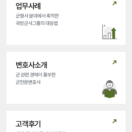
업무사례
그룹소개
군형사 분야에서 축적한 

국방군사그룹의 대응법
그룹소개
대륜의 강점
오시는 길
글로벌 파트너 로펌
고객의 소리
통합검색
변호사소개
AI대륜
군 관련 경력이 풍부한 

업무사례
군전문변호사
주요 업무사례
사례분석/최신동향
법률정보
법률지식인
고객후기
고객후기