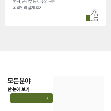
병사, 군간부 등 다수의 군인 

업무분야
의뢰인의 실제 후기
국방군사그룹 업무
전체
구성원 소개
군전문변호사
소식/자료
언론보도
공지사항
모든 분야
법률 블로그
법률서식
한 눈에 보기
뉴스레터/브로슈어
세미나