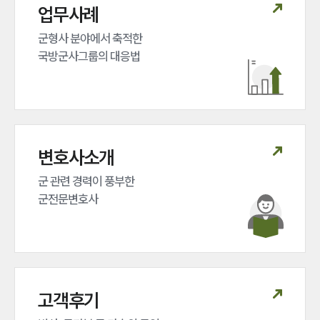
업무사례
그룹소개
군형사 분야에서 축적한 

국방군사그룹의 대응법
그룹소개
대륜의 강점
오시는 길
글로벌 파트너 로펌
고객의 소리
통합검색
변호사소개
AI대륜
군 관련 경력이 풍부한 

업무사례
군전문변호사
주요 업무사례
사례분석/최신동향
법률정보
법률지식인
고객후기
고객후기