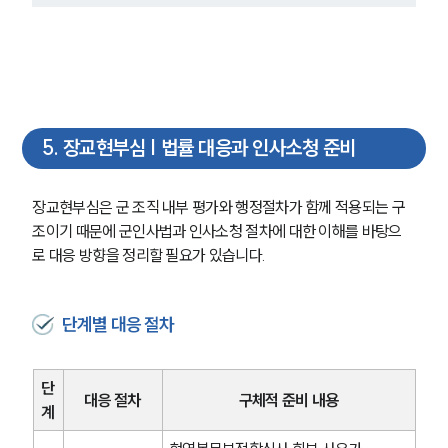
글로벌 파트너 로펌
고객의 소리
통합검색
AI대륜
업무사례
5
.
장교현부심 | 법률 대응과 인사소청 준비
주요 업무사례
사례분석/최신동향
장교현부심은 군 조직 내부 평가와 행정절차가 함께 적용되는 구
법률정보
법률지식인
조이기 때문에 군인사법과 인사소청 절차에 대한 이해를 바탕으
고객후기
로 대응 방향을 정리할 필요가 있습니다.
업무분야
단계별 대응 절차
국방군사그룹 업무
전체
단
대응 절차
구체적 준비 내용
계
구성원 소개