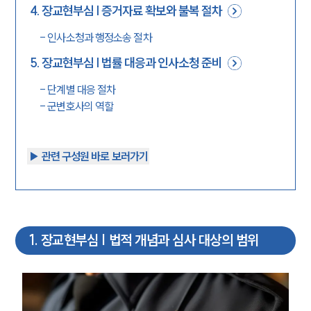
4
.
장교현부심 | 증거자료 확보와 불복 절차
-
인사소청과 행정소송 절차
5
.
장교현부심 | 법률 대응과 인사소청 준비
-
단계별 대응 절차
-
군변호사의 역할
▶︎ 관련 구성원 바로 보러가기
1
.
장교현부심 | 법적 개념과 심사 대상의 범위