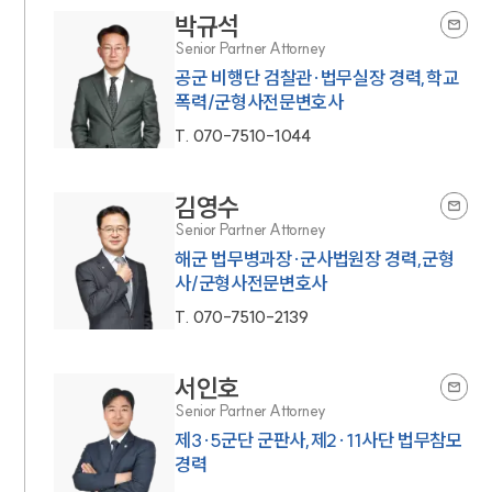
박규석
Senior Partner Attorney
공군 비행단 검찰관·법무실장 경력,학교
폭력/군형사전문변호사
T.
070-7510-1044
김영수
Senior Partner Attorney
해군 법무병과장·군사법원장 경력,군형
사/군형사전문변호사
T.
070-7510-2139
서인호
Senior Partner Attorney
제3·5군단 군판사,제2·11사단 법무참모
경력