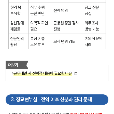
현역 복무 
직무 수행 
장교 신분 
전역 명령
부적합
곤란 판단
상실
심신장애 
의학적 확인 
군병원 정밀 검사 
의무조사 
재검토
필요
진행
병행 가능
전문인력 
특정 기술 
예외적 운영 
보직 변경 검토
활용
보유 여부
사례
더보기
근무태만 시 전략적 대응이 필요한 이유
3
.
장교현부심 | 전역 이후 신분과 권리 문제