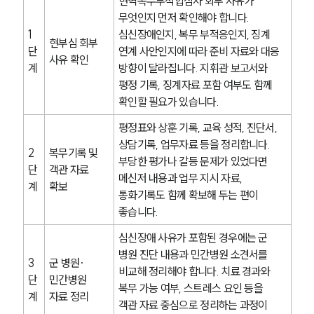
현역복무부적합심사 회부 사유가 
무엇인지 먼저 확인해야 합니다. 
군전문변호사
1
심신장애인지, 복무 부적응인지, 징계 
현부심 회부 
단
연계 사안인지에 따라 준비 자료와 대응 
사유 확인
계
방향이 달라집니다. 지휘관 보고서와 
소식/자료
평정 기록, 징계자료 포함 여부도 함께 
확인할 필요가 있습니다.
언론보도
공지사항
평정표와 상훈 기록, 교육 성적, 진단서, 
법률 블로그
상담기록, 업무자료 등을 정리합니다. 
법률서식
2
복무기록 및 
뉴스레터/브로슈어
부당한 평가나 갈등 문제가 있었다면 
단
객관 자료 
세미나
메신저 내용과 업무 지시 자료, 
계
확보
통화기록도 함께 확보해 두는 편이 
좋습니다.
대륜법률상담예약
심신장애 사유가 포함된 경우에는 군 
대륜법률상담예약
병원 진단 내용과 민간병원 소견서를 
3
군 병원·
비교해 정리해야 합니다. 치료 경과와 
단
민간병원 
복무 가능 여부, 스트레스 요인 등을 
계
자료 정리
객관 자료 중심으로 정리하는 과정이 