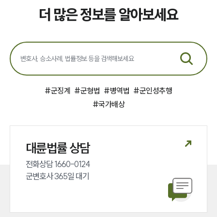
더 많은 정보를 알아보세요
#
군징계
#
군형법
#
병역법
#
군인성추행
#
국가배상
대륜법률 상담
전화상담 1660-0124 

군변호사 365일 대기