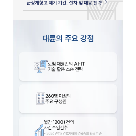
군징계항고 제기 기간, 절차 및 대응 전략
대륜의 주요 강점
로펌 대륜만의
AI·IT
기술 활용 소송 전략
260명 이상
의
주요 구성원
월간
1200+
건의
사건수임건수
*
2026년 1월 변호사협회 경유증표 발급 기준