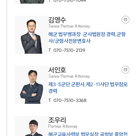
T.
070-7510-1044
김영수
Senior Partner Attorney
해군 법무병과장·군사법원장 경력,군형
사/군형사전문변호사
T.
070-7510-2139
서인호
Senior Partner Attorney
제3·5군단 군판사,제2·11사단 법무참모
경력
T.
070-7510-3368
조우리
Partner Attorney
해군교육사령부 법무실장,국방부 중앙전