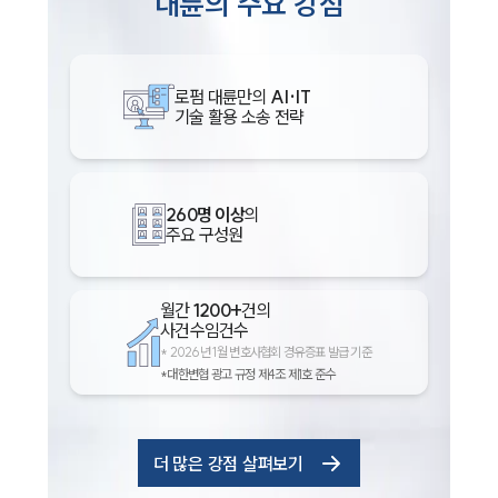
대륜의 주요 강점
로펌 대륜만의
AI·IT
기술 활용 소송 전략
260명 이상
의
주요 구성원
인재채용
만화로 보는 사례
월간
1200+
건의
사건수임건수
*
2026년 1월 변호사협회 경유증표 발급 기준
*대한변협 광고 규정 제4조 제1호 준수
더 많은 강점 살펴보기