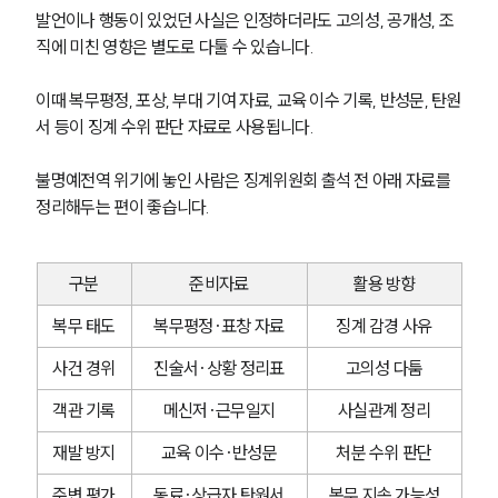
발언이나 행동이 있었던 사실은 인정하더라도 고의성, 공개성, 조
직에 미친 영향은 별도로 다툴 수 있습니다. 
이때 복무평정, 포상, 부대 기여 자료, 교육 이수 기록, 반성문, 탄원
서 등이 징계 수위 판단 자료로 사용됩니다.
불명예전역 위기에 놓인 사람은 징계위원회 출석 전 아래 자료를 
정리해두는 편이 좋습니다.
구분
준비자료
활용 방향
복무 태도
복무평정·표창 자료
징계 감경 사유
사건 경위
진술서·상황 정리표
고의성 다툼
객관 기록
메신저·근무일지
사실관계 정리
재발 방지
교육 이수·반성문
처분 수위 판단
주변 평가
동료·상급자 탄원서
복무 지속 가능성