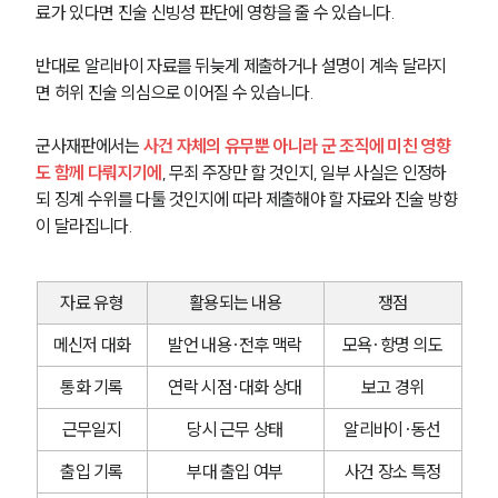
료가 있다면 진술 신빙성 판단에 영향을 줄 수 있습니다. 
군전문변호사
반대로 알리바이 자료를 뒤늦게 제출하거나 설명이 계속 달라지
면 허위 진술 의심으로 이어질 수 있습니다.
소식/자료
군사재판에서는 
사건 자체의 유무뿐 아니라 군 조직에 미친 영향
언론보도
도 함께 다뤄지기에
, 무죄 주장만 할 것인지, 일부 사실은 인정하
공지사항
되 징계 수위를 다툴 것인지에 따라 제출해야 할 자료와 진술 방향
법률 블로그
이 달라집니다.
법률서식
뉴스레터/브로슈어
세미나
자료 유형
활용되는 내용
쟁점
메신저 대화
발언 내용·전후 맥락
모욕·항명 의도
대륜법률상담예약
통화 기록
연락 시점·대화 상대
보고 경위
대륜법률상담예약
근무일지
당시 근무 상태
알리바이·동선
출입 기록
부대 출입 여부
사건 장소 특정