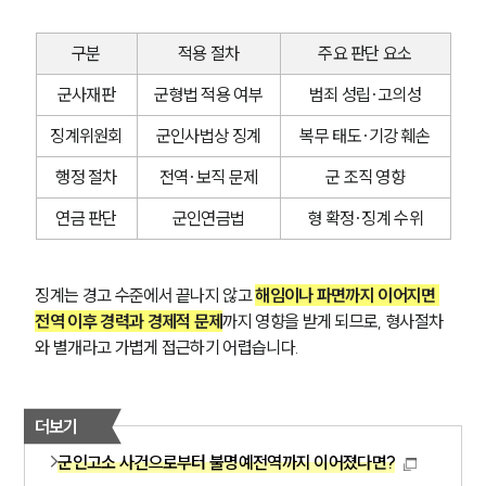
구분
적용 절차
주요 판단 요소
군사재판
군형법 적용 여부
범죄 성립·고의성
징계위원회
군인사법상 징계
복무 태도·기강 훼손
행정 절차
전역·보직 문제
군 조직 영향
연금 판단
군인연금법
형 확정·징계 수위
징계는 경고 수준에서 끝나지 않고 
해임이나 파면까지 이어지면 
전역 이후 경력과 경제적 문제
까지 영향을 받게 되므로, 형사절차
와 별개라고 가볍게 접근하기 어렵습니다.
더보기
군인고소 사건으로부터 불명예전역까지 이어졌다면?