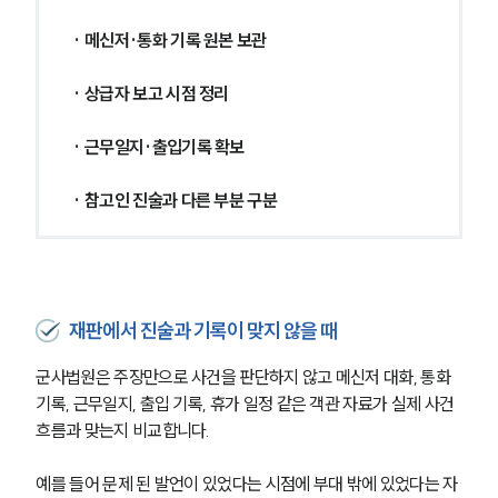
글로벌 파트너 로펌
고객의 소리
· 메신저·통화 기록 원본 보관
통합검색
AI대륜
· 상급자 보고 시점 정리
업무사례
· 근무일지·출입기록 확보
주요 업무사례
· 참고인 진술과 다른 부분 구분
사례분석/최신동향
법률정보
법률지식인
고객후기
재판에서 진술과 기록이 맞지 않을 때
업무분야
군사법원은 주장만으로 사건을 판단하지 않고 메신저 대화, 통화 
국방군사그룹 업무
기록, 근무일지, 출입 기록, 휴가 일정 같은 객관 자료가 실제 사건 
전체
흐름과 맞는지 비교합니다.
예를 들어 문제 된 발언이 있었다는 시점에 부대 밖에 있었다는 자
구성원 소개