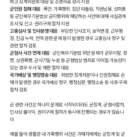
하고 징계위원회 대응 및 소명자료 정리 지원
군인권 침해 대응 :
 폭언, 가혹행위, 집단 따돌림, 직권남용, 성희롱 
등 군인복무기본법상 금지행위에 해당하는 사안에 대해 사실관계 
조사 및 신고·권리구제 절차 지원
고충심사 및 인사분쟁 대응 :
 부당한 인사조치, 보직변경, 근무평
정, 진급 누락, 전역 관련 문제 등이 발생한 경우 고충심사 청구 및 
관련 절차 검토
군형사 사건 연계 대응 :
 군인복무기본법 위반 문제가 군무이탈, 항
명, 상관폭행, 군사기밀 누설 등 군형법상 범죄로 이어질 가능성이 
있는 경우 수사 및 재판 절차 대응
국가배상 및 행정쟁송 대응 :
 위법한 징계처분이나 인권침해로 손
해가 발생한 경우 국가배상 청구, 행정심판, 행정소송 등 사후 구제
절차 검토
군 관련 사건은 하나의 문제로 시작되더라도 군징계, 군형사절차, 
인사상 불이익, 권리구제 절차가 동시에 진행되는 경우가 많습니
다.
예를 들어 생활관 내 가혹행위 사건은 가해자에게는 군징계 및 군