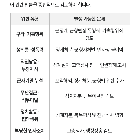
어 관련 법률을 종합적으로 검토해야 합니다.
위반 유형
발생 가능한 문제
군징계, 군형법상 폭행죄·가혹행위죄 
구타·가혹행위
검토
성희롱·성폭력
징계처분, 군형사처벌, 인사상 불이익
직권남용·
징계절차, 고충심사 청구, 인권침해 조사
부당지시
군사기밀 누설
보직해임, 징계처분, 군형법 위반 수사
무단결근·
징계처분, 군무이탈죄 검토
직무이탈
정치활동·
징계처분, 복무평정 및 진급심사 영향
집단행위
부당한 인사조치
고충심사, 행정쟁송 검토