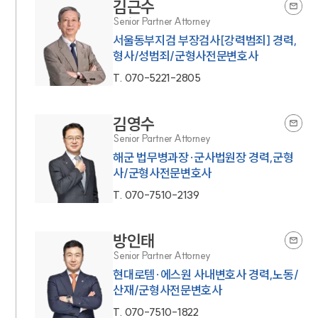
김근수
Senior Partner Attorney
서울동부지검 부장검사[강력범죄] 경력,
형사/성범죄/군형사전문변호사
T.
070-5221-2805
김영수
Senior Partner Attorney
해군 법무병과장·군사법원장 경력,군형
사/군형사전문변호사
T.
070-7510-2139
방인태
Senior Partner Attorney
현대로템·에스원 사내변호사 경력,노동/
산재/군형사전문변호사
T.
070-7510-1822