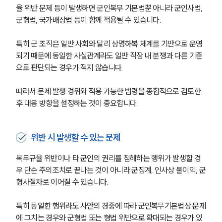
율 위반 문제 등이 발생하면 군인복무 기본법뿐 아니라 군인사법, 
군전문변호사
군형법, 국가배상법 등이 함께 적용될 수 있습니다.
특히 군 조직은 일반 사회와 달리 상명하복 체계를 기반으로 운영
소식/자료
되기 때문에 동일한 사실관계라도 일반 직장 내 분쟁과 다른 기준
으로 판단되는 경우가 적지 않습니다.
언론보도
공지사항
따라서 문제 발생 경위와 적용 가능한 법령을 종합적으로 검토한 
법률 블로그
법률서식
후 대응 방향을 설정하는 것이 중요합니다.
뉴스레터/브로슈어
세미나
위반 시 발생할 수 있는 문제
대륜법률상담예약
복무규율 위반이나 타 군인의 권리를 침해하는 행위가 발생할 경
우 단순 주의조치로 끝나는 것이 아니라 군징계, 인사상 불이익, 군
대륜법률상담예약
형사절차로 이어질 수 있습니다.
특히 동일한 행위라도 사안의 경중에 따라 군인복무기본법상 문제
에 그치는 경우와 군형법 또는 형법 위반으로 확대되는 경우가 있