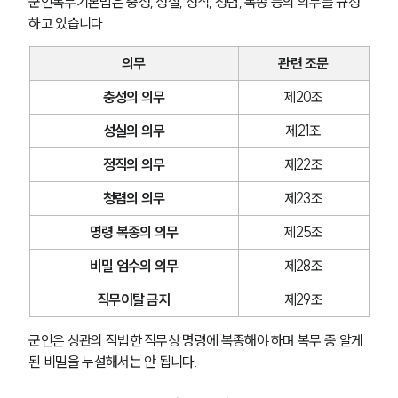
군인복무기본법은 충성, 성실, 정직, 청렴, 복종 등의 의무를 규정
하고 있습니다.
의무
관련 조문
충성의 의무
제20조
성실의 의무
제21조
정직의 의무
제22조
청렴의 의무
제23조
명령 복종의 의무
제25조
비밀 엄수의 의무
제28조
직무이탈 금지
제29조
군인은 상관의 적법한 직무상 명령에 복종해야 하며 복무 중 알게 
된 비밀을 누설해서는 안 됩니다.