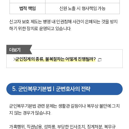
글로벌 파트너 로펌
고객의 소리
법적 책임
신원 노출 시 형사책임 가능
통합검색
AI대륜
신고자 보호 제도는 병영 내 인권침해 사건이 은폐되는 것을 방지
하기 위한 장치로 운영되고 있습니다.
업무사례
주요 업무사례
더보기
사례분석/최신동향
군인징계의 종류, 불복절차는 어떻게 진행될까?
법률정보
법률지식인
고객후기
5
.
군인복무기본법 | 군변호사의 전략
업무분야
국방군사그룹 업무
군인복무기본법 관련 문제는 생활관 갈등이나 복무상 불만에 그치
전체
지 않는 경우가 많습니다.
가혹행위, 직권남용, 성희롱, 부당한 인사조치, 징계처분, 복무규
구성원 소개