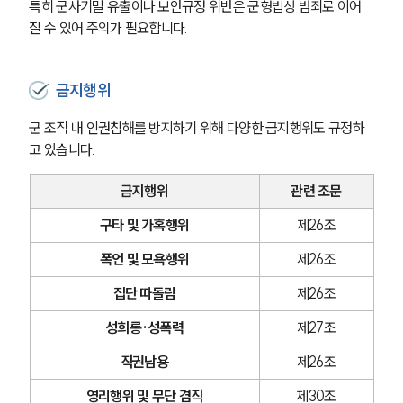
특히 군사기밀 유출이나 보안규정 위반은 군형법상 범죄로 이어
질 수 있어 주의가 필요합니다.
금지행위
군 조직 내 인권침해를 방지하기 위해 다양한 금지행위도 규정하
고 있습니다.
금지행위
관련 조문
구타 및 가혹행위
제26조
폭언 및 모욕행위
제26조
집단 따돌림
제26조
성희롱·성폭력
제27조
직권남용
제26조
영리행위 및 무단 겸직
제30조