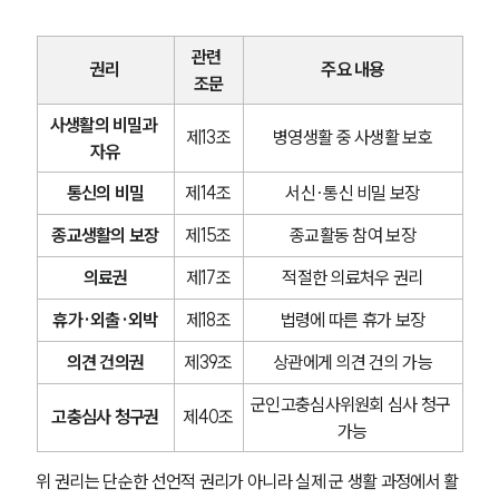
관련 
권리
주요 내용
조문
사생활의 비밀과 
제13조
병영생활 중 사생활 보호
자유
통신의 비밀
제14조
서신·통신 비밀 보장
종교생활의 보장
제15조
종교활동 참여 보장
의료권
제17조
적절한 의료처우 권리
휴가·외출·외박
제18조
법령에 따른 휴가 보장
의견 건의권
제39조
상관에게 의견 건의 가능
군인고충심사위원회 심사 청구 
고충심사 청구권
제40조
가능
위 권리는 단순한 선언적 권리가 아니라 실제 군 생활 과정에서 활