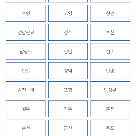
수원
고양
창원
그룹소개
성남판교
청주
부천
그룹소개
대륜의 강점
남양주
천안
전주
오시는 길
글로벌 파트너 로펌
고객의 소리
안산
평택
안양
통합검색
AI대륜
김천구미
포항
의정부
업무사례
원주
진주
춘천
주요 업무사례
사례분석/최신동향
법률정보
순천
군산
목포
법률지식인