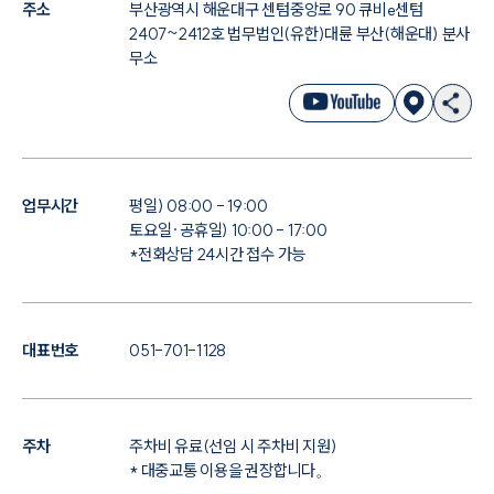
주소
부산광역시 해운대구 센텀중앙로 90 큐비e센텀
2407~2412호 법무법인(유한)대륜 부산(해운대) 분사
무소
대륜법률상담예약
대륜법률상담예약
업무시간
평일) 08:00 - 19:00
토요일·공휴일) 10:00 - 17:00
*전화상담 24시간 접수 가능
대표번호
051-701-1128
주차
주차비 유료(선임 시 주차비 지원)
* 대중교통 이용을 권장합니다。