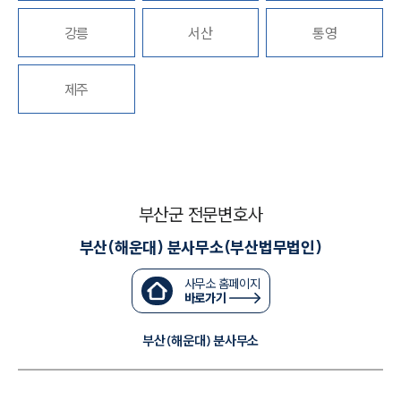
고객후기
강릉
서산
통영
업무분야
제주
국방군사그룹 업무
전체
구성원 소개
군전문변호사
부산군 전문변호사
부산(해운대) 분사무소(부산법무법인)
소식/자료
사무소 홈페이지
바로가기
언론보도
공지사항
부산(해운대) 분사무소
법률 블로그
법률서식
뉴스레터/브로슈어
세미나