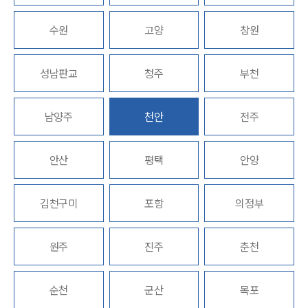
수원
고양
창원
그룹소개
성남판교
청주
부천
그룹소개
대륜의 강점
남양주
천안
전주
오시는 길
글로벌 파트너 로펌
고객의 소리
안산
통합검색
평택
안양
AI대륜
김천구미
포항
의정부
업무사례
주요 업무사례
원주
진주
춘천
사례분석/최신동향
법률정보
법률지식인
순천
군산
목포
고객후기