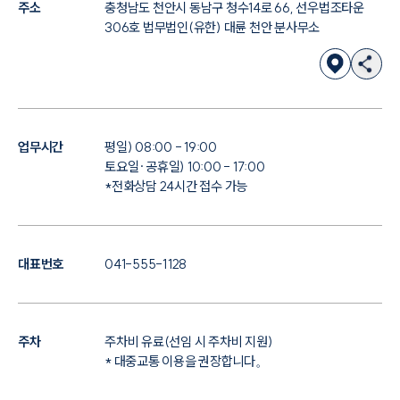
주소
충청남도 천안시 동남구 청수14로 66, 선우법조타운
306호 법무법인(유한) 대륜 천안 분사무소
대륜법률상담예약
대륜법률상담예약
업무시간
평일) 08:00 - 19:00
토요일·공휴일) 10:00 - 17:00
*전화상담 24시간 접수 가능
대표번호
041-555-1128
주차
주차비 유료(선임 시 주차비 지원)
* 대중교통 이용을 권장합니다。