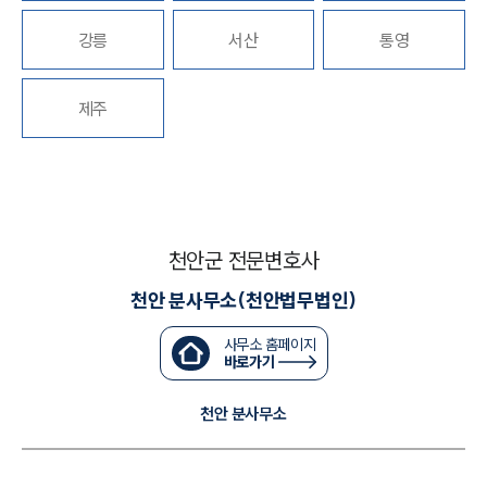
강릉
서산
통영
업무분야
국방군사그룹 업무
제주
전체
구성원 소개
군전문변호사
천안군 전문변호사
천안 분사무소(천안법무법인)
소식/자료
사무소 홈페이지
언론보도
바로가기
공지사항
법률 블로그
천안 분사무소
법률서식
뉴스레터/브로슈어
세미나