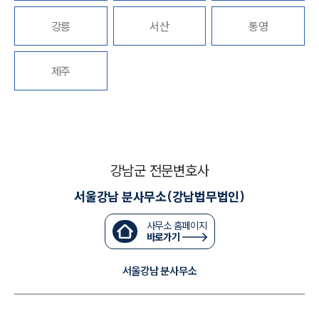
강릉
서산
통영
업무분야
국방군사그룹 업무
제주
전체
구성원 소개
군전문변호사
강남군 전문변호사
서울강남 분사무소(강남법무법인)
소식/자료
사무소 홈페이지
언론보도
바로가기
공지사항
법률 블로그
서울강남 분사무소
법률서식
뉴스레터/브로슈어
세미나