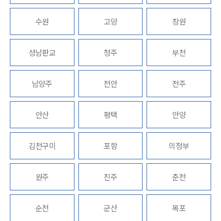
수원
고양
창원
그룹소개
성남판교
청주
부천
그룹소개
대륜의 강점
남양주
천안
전주
오시는 길
글로벌 파트너 로펌
고객의 소리
안산
통합검색
평택
안양
AI대륜
김천구미
포항
의정부
업무사례
주요 업무사례
원주
진주
춘천
사례분석/최신동향
법률정보
법률지식인
순천
군산
목포
고객후기