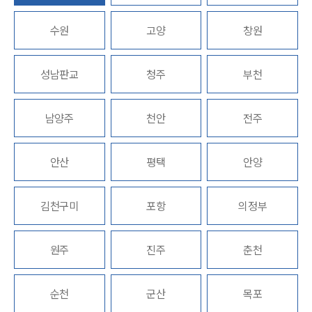
수원
고양
창원
그룹소개
성남판교
청주
부천
그룹소개
대륜의 강점
남양주
천안
전주
오시는 길
글로벌 파트너 로펌
고객의 소리
안산
통합검색
평택
안양
AI대륜
김천구미
포항
의정부
업무사례
주요 업무사례
원주
진주
춘천
사례분석/최신동향
법률정보
법률지식인
순천
군산
목포
고객후기