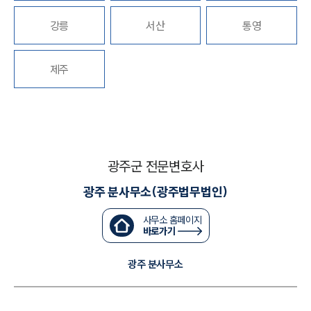
강릉
서산
통영
업무분야
국방군사그룹 업무
제주
전체
구성원 소개
군전문변호사
광주군 전문변호사
광주 분사무소(광주법무법인)
소식/자료
사무소 홈페이지
언론보도
바로가기
공지사항
법률 블로그
광주 분사무소
법률서식
뉴스레터/브로슈어
세미나