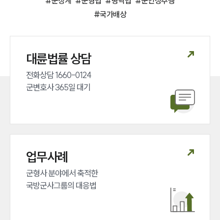
#
군징계
#
군형법
#
병역법
#
군인성추행
#
국가배상
대륜법률 상담
전화상담 1660-0124 

군변호사 365일 대기
업무사례
군형사 분야에서 축적한 

국방군사그룹의 대응법