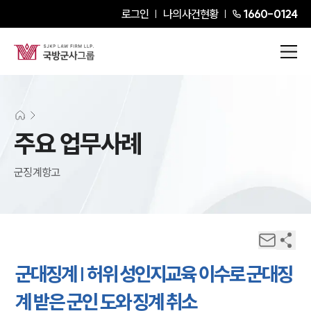
로그인
나의사건현황
1660-0124
주요 업무사례
군징계항고
군대징계 | 허위 성인지교육 이수로 군대징
계 받은 군인 도와 징계 취소