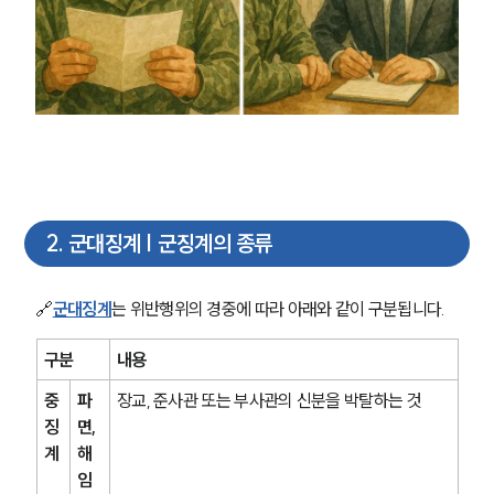
2
.
군대징계 | 군징계의 종류
🔗
군대징계
는 위반행위의 경중에 따라 아래와 같이 구분됩니다.
구분
내용
중
파
장교, 준사관 또는 부사관의 신분을 박탈하는 것
징
면, 
계
해
임