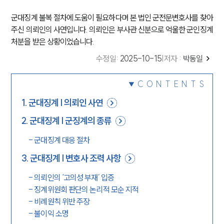
군대징계 불복 절차에 도움이 필요하다며 본 법인 군전문변호사를 찾아
주신 의뢰인의 사연입니다. 의뢰인은 부사관 신분으로 억울한 군인징계
처분을 받은 상황이었습니다.
수정일
:
2025-10-15
|
저자 :
박동일
CONTENTS
1
.
군대징계 | 의뢰인 사연
2
.
군대징계 | 군징계의 종류
-
군대징계 대응 절차
3
.
군대징계 | 변호사 조력 사항
-
의뢰인의 ‘고의성 부재’ 입증
-
징계위원회 판단의 논리적 모순 지적
-
비례원칙 위반 주장
-
불이익 소명