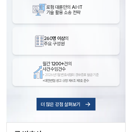
로펌 대륜만의
AI·IT
기술 활용 소송 전략
260명 이상
의
주요 구성원
월간
1200+
건의
사건수임건수
*
2026년 1월 변호사협회 경유증표 발급 기준
*대한변협 광고 규정 제4조 제1호 준수
더 많은 강점 살펴보기