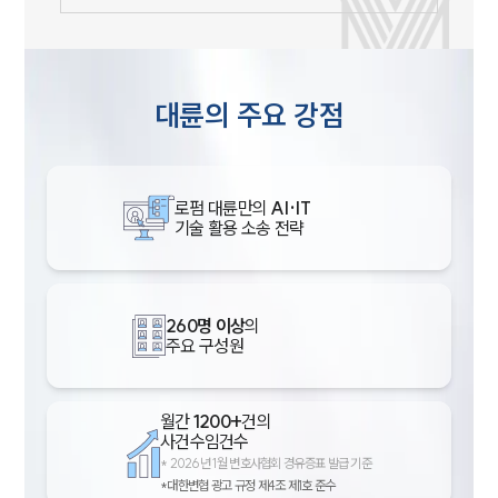
대륜의 주요 강점
로펌 대륜만의
AI·IT
기술 활용 소송 전략
260명 이상
의
주요 구성원
월간
1200+
건의
사건수임건수
*
2026년 1월 변호사협회 경유증표 발급 기준
*대한변협 광고 규정 제4조 제1호 준수