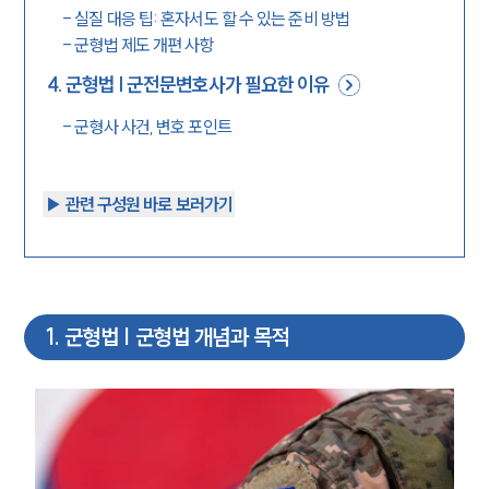
-
실질 대응 팁: 혼자서도 할 수 있는 준비 방법
-
군형법 제도 개편 사항
4
.
군형법 | 군전문변호사가 필요한 이유
-
군형사 사건, 변호 포인트
▶︎ 관련 구성원 바로 보러가기
1
.
군형법 | 군형법 개념과 목적