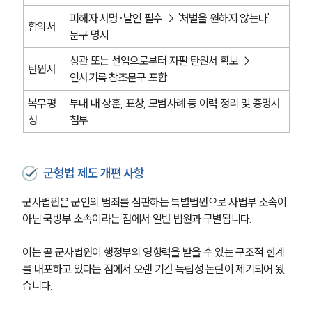
피해자 서명·날인 필수 → '처벌을 원하지 않는다' 
합의서
군전문변호사
문구 명시
상관 또는 선임으로부터 자필 탄원서 확보 → 
탄원서
소식/자료
인사기록 참조문구 포함
언론보도
복무평
부대 내 상훈, 표창, 모범사례 등 이력 정리 및 증명서 
공지사항
정
첨부
법률 블로그
법률서식
뉴스레터/브로슈어
군형법 제도 개편 사항
세미나
군사법원은 군인의 범죄를 심판하는 특별법원으로 사법부 소속이 
대륜법률상담예약
아닌 국방부 소속이라는 점에서 일반 법원과 구별됩니다.
대륜법률상담예약
이는 곧 군사법원이 행정부의 영향력을 받을 수 있는 구조적 한계
를 내포하고 있다는 점에서 오랜 기간 독립성 논란이 제기되어 왔
습니다.