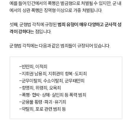
예를 들어 민간에서의 폭행은 벌금형으로 처벌될 수 있지만, 군 내
에서의 상관 폭행은 징역형 이상으로 가중 처벌됩니다.
셋째, 군형법 각칙에 규정된 
범죄 유형이 매우 다양하고 군사적 성
격이 강하다
는 점입니다.
군형법 각칙에는 다음과 같은 범죄들이 규정되어 있습니다.
-반란죄, 이적죄
-지휘권 남용죄, 지휘관의 항복·도피죄
-군무이탈죄, 수소이탈죄, 군무태만죄
-항명죄, 위령죄, 오욕죄
-폭행·협박·상해·살인죄 등 폭력 범죄
-군용물 횡령·파괴·유기죄
-약탈죄, 포로 관련 범죄 등