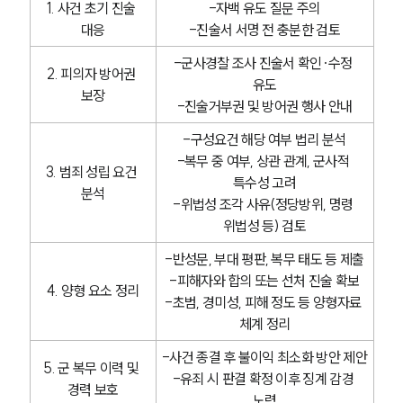
1. 사건 초기 진술 
-자백 유도 질문 주의
대응
-진술서 서명 전 충분한 검토
-군사경찰 조사 진술서 확인·수정 
2. 피의자 방어권 
유도
보장
-진술거부권 및 방어권 행사 안내
-구성요건 해당 여부 법리 분석
-복무 중 여부, 상관 관계, 군사적 
3. 범죄 성립 요건 
특수성 고려
분석
-위법성 조각 사유(정당방위, 명령 
위법성 등) 검토
-반성문, 부대 평판, 복무 태도 등 제출
-피해자와 합의 또는 선처 진술 확보
4. 양형 요소 정리
-초범, 경미성, 피해 정도 등 양형자료 
체계 정리
-사건 종결 후 불이익 최소화 방안 제안
5. 군 복무 이력 및 
-유죄 시 판결 확정 이후 징계 감경 
경력 보호
노력