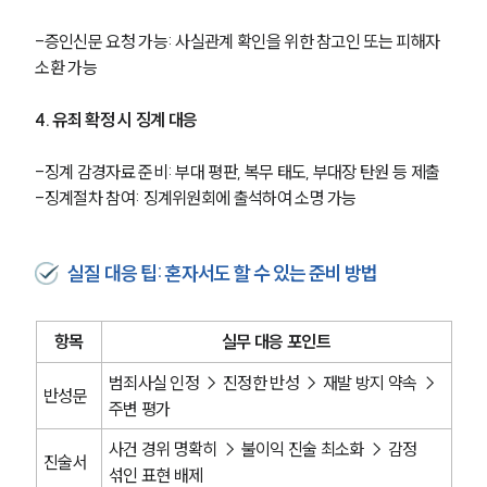
글로벌 파트너 로펌
고객의 소리
-증인신문 요청 가능: 사실관계 확인을 위한 참고인 또는 피해자 
통합검색
소환 가능
AI대륜
4. 유죄 확정 시 징계 대응
업무사례
-징계 감경자료 준비: 부대 평판, 복무 태도, 부대장 탄원 등 제출
주요 업무사례
-징계절차 참여: 징계위원회에 출석하여 소명 가능
사례분석/최신동향
법률정보
법률지식인
실질 대응 팁: 혼자서도 할 수 있는 준비 방법
고객후기
업무분야
항목
실무 대응 포인트
범죄사실 인정 → 진정한 반성 → 재발 방지 약속 → 
국방군사그룹 업무
반성문
주변 평가
전체
사건 경위 명확히 → 불이익 진술 최소화 → 감정 
진술서
섞인 표현 배제
구성원 소개