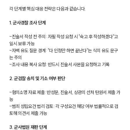
각 단계별 핵심 대응 전략은 다음과 같습니다.
1. 군사경찰 조사 단계
-진술서 작성 전 주의: 자필 작성 요청 시 "숙고 후 작성하겠다"고 
일시 보류 가능
-자백 유도 질문 경계: "다 인정만 하면 끝난다"는 식의 유도 문구
는 주의
-조사 내용 복사 요청: 반드시 진술서 사본을 요청하고 기록
2. 군검찰 송치 및 기소 여부 판단
-혐의소명 자료 제출: 반성문, 진술서, 상관의 선처 탄원서 제출 가
능
그룹소개
-범죄 성립요건 법리 검토: 각 구성요건 해당 여부 법률적으로 검
토해 의견서 제출 가능
그룹소개
대륜의 강점
오시는 길
3. 군사법원 재판 단계