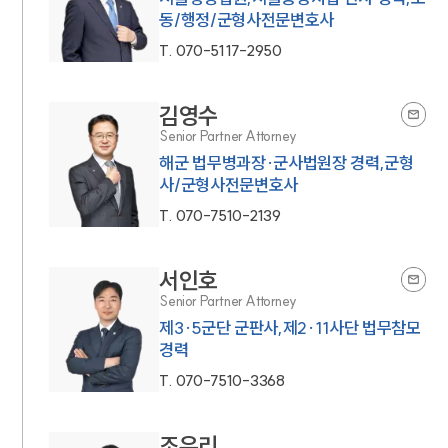
동/행정/군형사전문변호사
T.
070-5117-2950
김영수
Senior Partner Attorney
해군 법무병과장·군사법원장 경력,군형
사/군형사전문변호사
T.
070-7510-2139
서인호
Senior Partner Attorney
제3·5군단 군판사,제2·11사단 법무참모
경력
T.
070-7510-3368
조우리