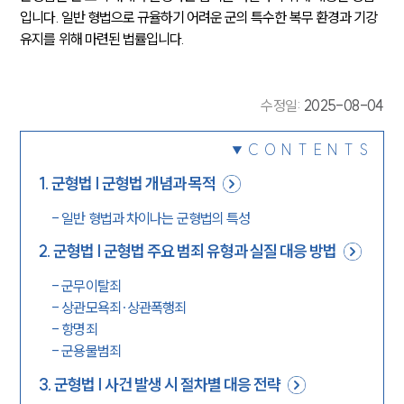
입니다. 일반 형법으로 규율하기 어려운 군의 특수한 복무 환경과 기강 
유지를 위해 마련된 법률입니다.
수정일
:
2025-08-04
CONTENTS
1
.
군형법 | 군형법 개념과 목적
-
일반 형법과 차이나는 군형법의 특성
2
.
군형법 | 군형법 주요 범죄 유형과 실질 대응 방법
-
군무이탈죄
-
상관모욕죄∙상관폭행죄
-
항명죄
-
군용물범죄
3
.
군형법 | 사건 발생 시 절차별 대응 전략