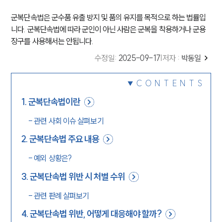
군복단속법은 군수품 유출 방지 및 품의 유지를 목적으로 하는 법률입
니다. 군복단속법에 따라 군인이 아닌 사람은 군복을 착용하거나 군용
장구를 사용해서는 안됩니다.
수정일
:
2025-09-17
|
저자 :
박동일
CONTENTS
1
.
군복단속법이란
-
관련 사회 이슈 살펴보기
2
.
군복단속법 주요 내용
-
예외 상황은?
3
.
군복단속법 위반 시 처벌 수위
-
관련 판례 살펴보기
4
.
군복단속법 위반, 어떻게 대응해야 할까?