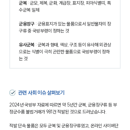
군복 
: 군모, 제복, 군화, 계급장, 표지장, 피아식별띠, 특
수군복 일체
군용장구 
: 군용표지가 있는 물품으로서 일반물자의 장
구류 중 국방부령이 정하는 것
유사군복 
: 군복과 형태, 색상, 구조 등이 유사해 외관상
으로는 식별이 극히 곤란한 물품으로 국방부령이 정하
는 것
관련 사회 이슈 살펴보기
2024년 국방부 자료에 따르면 약 5년간 군복, 군용장구류 등 부
정군수품 불법거래가 981건 적발된 것으로 드러났습니다.
적발 단속 물품은 모두 군복 및 군용장구류였고, 온라인 사이버단