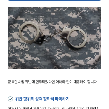
글로벌 파트너 로펌
고객의 소리
통합검색
AI대륜
업무사례
주요 업무사례
사례분석/최신동향
법률정보
법률지식인
고객후기
업무분야
군복단속법 위반에 연루되었다면 아래와 같이 대응해야 합니다. 
국방군사그룹 업무
전체
위반 행위의 성격 정확히 파악하기
구성원 소개
먼저 나의 행위가 착용인지, 판매인지, 일반적인 소지인지 정확히 