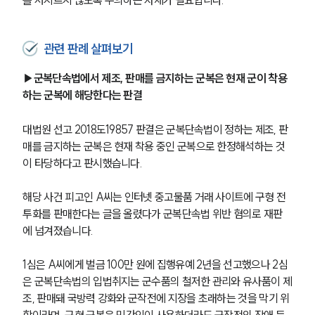
관련 판례 살펴보기
▶
군복단속법에서 제조, 판매를 금지하는 군복은 현재 군이 착용
하는 군복에 해당한다는 판결
대법원 선고 2018도19857 판결은 군복단속법이 정하는 제조, 판
매를 금지하는 군복은 현재 착용 중인 군복으로 한정해석하는 것
이 타당하다고 판시했습니다.
해당 사건 피고인 A씨는 인터넷 중고물품 거래 사이트에 구형 전
투화를 판매한다는 글을 올렸다가 군복단속법 위반 혐의로 재판
에 넘겨졌습니다.
1심은 A씨에게 벌금 100만 원에 집행유예 2년을 선고했으나 2심
은 군복단속법의 입법취지는 군수품의 철저한 관리와 유사품이 제
조, 판매돼 국방력 강화와 군작전에 지장을 초래하는 것을 막기 위
함이라며, 구형 군복은 민간인이 사용하더라도 군작전의 장애 등