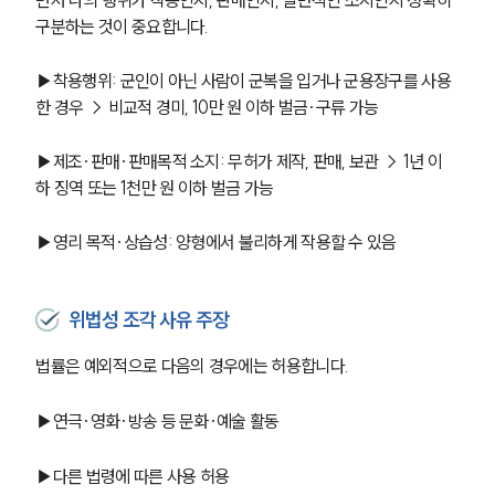
구분하는 것이 중요합니다.
군전문변호사
▶착용행위: 군인이 아닌 사람이 군복을 입거나 군용장구를 사용
한 경우 → 비교적 경미, 10만 원 이하 벌금·구류 가능
소식/자료
▶제조·판매·판매목적 소지: 무허가 제작, 판매, 보관 → 1년 이
언론보도
공지사항
하 징역 또는 1천만 원 이하 벌금 가능
법률 블로그
법률서식
▶영리 목적·상습성: 양형에서 불리하게 작용할 수 있음
뉴스레터/브로슈어
세미나
위법성 조각 사유 주장
대륜법률상담예약
법률은 예외적으로 다음의 경우에는 허용합니다.
대륜법률상담예약
▶연극·영화·방송 등 문화·예술 활동
▶다른 법령에 따른 사용 허용