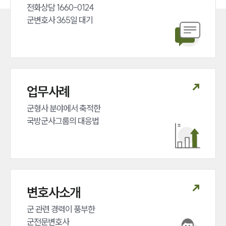
전화상담 1660-0124 

군변호사 365일 대기
업무사례
군형사 분야에서 축적한 

국방군사그룹의 대응법
변호사소개
군 관련 경력이 풍부한 

군전문변호사