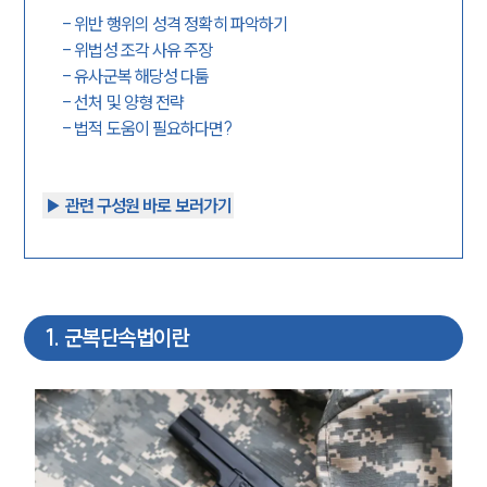
-
위반 행위의 성격 정확히 파악하기
-
위법성 조각 사유 주장
-
유사군복 해당성 다툼
-
선처 및 양형 전략
-
법적 도움이 필요하다면?
▶︎ 관련 구성원 바로 보러가기
1
.
군복단속법이란