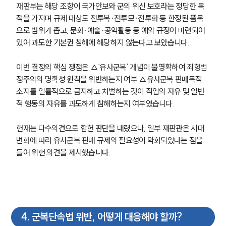
재판부는 해당 조항이 국가안보와 군의 위신 보호라는 정당한 목
적을 가지며 규제 대상도 전투복·전투모·전투화 등 한정된 품목
으로 범위가 좁고, 문화·예술·공익활동 등 예외 규정이 마련되어 
있어 과도한 기본권 침해에 해당하지 않는다고 보았습니다. 
이번 결정의 핵심 쟁점은 △‘유사군복’ 개념이 불명확하여 죄형법
정주의의 명확성 원칙을 위반하는지 여부 △유사군복 판매목적 
소지를 일률적으로 금지하고 처벌하는 것이 직업의 자유 및 일반
적 행동의 자유를 과도하게 침해하는지 여부였습니다. 
헌재는 다수의견으로 합헌 판단을 내렸으나, 일부 재판관은 시대 
변화에 따라 유사군복 판매 규제의 필요성이 약화되었다는 점을 
들어 위헌 의견을 제시했습니다.
그룹소개
그룹소개
대륜의 강점
4
.
군복단속법 위반, 어떻게 대응해야 할까?
오시는 길