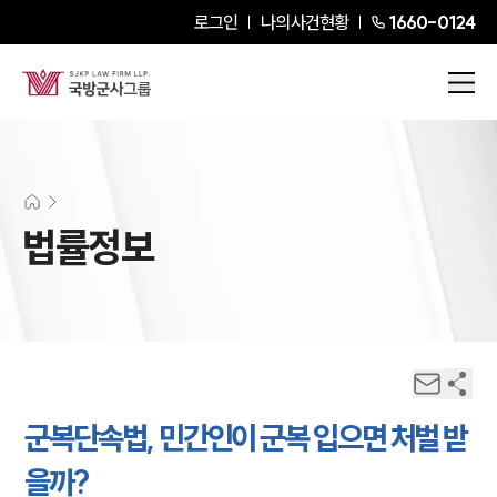
로그인
나의사건현황
1660-0124
법률정보
군복단속법, 민간인이 군복 입으면 처벌 받
을까?