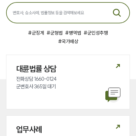
#
군징계
#
군형법
#
병역법
#
군인성추행
#
국가배상
대륜법률 상담
전화상담 1660-0124 

군변호사 365일 대기
업무사례