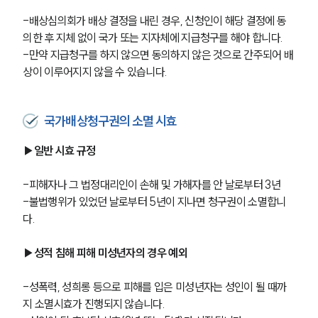
-배상심의회가 배상 결정을 내린 경우, 신청인이 해당 결정에 동
군전문변호사
의한 후 지체 없이 국가 또는 지자체에 지급청구를 해야 합니다.
-만약 지급청구를 하지 않으면 동의하지 않은 것으로 간주되어 배
상이 이루어지지 않을 수 있습니다.
소식/자료
언론보도
공지사항
국가배상청구권의 소멸 시효
법률 블로그
법률서식
▶일반 시효 규정
뉴스레터/브로슈어
세미나
-피해자나 그 법정대리인이 손해 및 가해자를 안 날로부터 3년
-불법행위가 있었던 날로부터 5년이 지나면 청구권이 소멸합니
다. 
대륜법률상담예약
대륜법률상담예약
▶성적 침해 피해 미성년자의 경우 예외
-성폭력, 성희롱 등으로 피해를 입은 미성년자는 성인이 될 때까
지 소멸시효가 진행되지 않습니다.