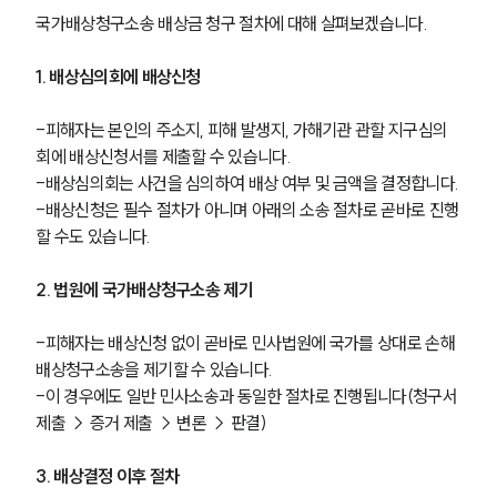
글로벌 파트너 로펌
국가배상청구소송 배상금 청구 절차에 대해 살펴보겠습니다. 
고객의 소리
통합검색
AI대륜
1. 배상심의회에 배상신청
-피해자는 본인의 주소지, 피해 발생지, 가해기관 관할 지구심의
업무사례
회에 배상신청서를 제출할 수 있습니다.
-배상심의회는 사건을 심의하여 배상 여부 및 금액을 결정합니다.
주요 업무사례
-배상신청은 필수 절차가 아니며 아래의 소송 절차로 곧바로 진행
사례분석/최신동향
법률정보
할 수도 있습니다.
법률지식인
고객후기
2. 법원에 국가배상청구소송 제기
-피해자는 배상신청 없이 곧바로 민사법원에 국가를 상대로 손해
업무분야
배상청구소송을 제기할 수 있습니다.
-이 경우에도 일반 민사소송과 동일한 절차로 진행됩니다(청구서 
국방군사그룹 업무
전체
제출 → 증거 제출 → 변론 → 판결)
3. 배상결정 이후 절차
구성원 소개