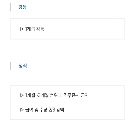
강등
▷ 1계급 강등
정직
▷ 1개월~3개월 범위 내 직무종사 금지
▷ 급여 및 수당 2/3 감액