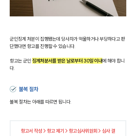
군인징계 처분이 집행됐는데 당사자가 억울하거나 부당하다고 판
단했다면 항고를 진행할 수 있습니다.
항고는 군인 
징계처분서를 받은 날로부터 30일 이내
에 해야 합니
다.
불복 절차
불복 절차는 아래를 따르면 됩니다.
그룹소개
그룹소개
대륜의 강점
항고서 작성 > 항고 제기 > 항고심사위원회 > 심사 결
오시는 길