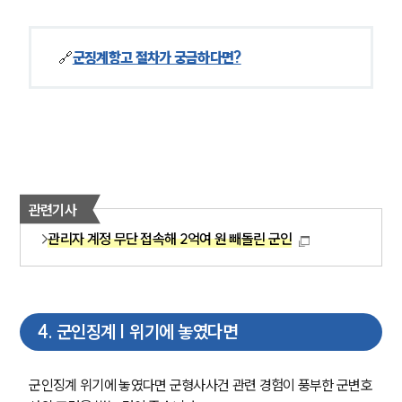
군전문변호사
🔗
군징계항고 절차가 궁금하다면?
소식/자료
언론보도
공지사항
법률 블로그
법률서식
뉴스레터/브로슈어
관련기사
세미나
관리자 계정 무단 접속해 2억여 원 빼돌린 군인
대륜법률상담예약
대륜법률상담예약
4
.
군인징계 | 위기에 놓였다면
군인징계 위기에 놓였다면 군형사사건 관련 경험이 풍부한 군변호