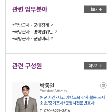
관련 업무분야
더보기
국방군사 · 군대징계
국방군사 · 병역법위반
국방군사 · 군납비리
관련 구성원
더보기
박동일
President Attorney
해군 사건·사고 예방교육 강사 활동,국제
소송/증거조사/군형사전문변호사
T.
070-5221-3616