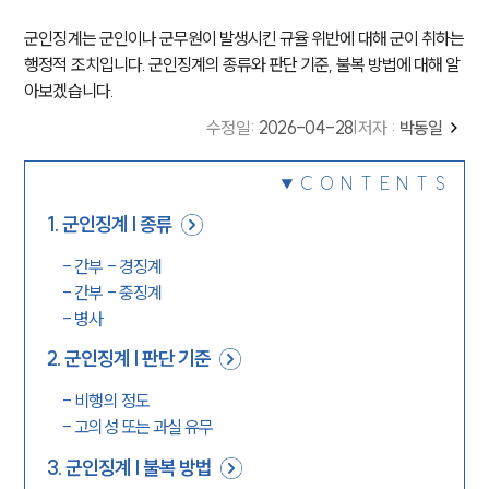
군인징계는 군인이나 군무원이 발생시킨 규율 위반에 대해 군이 취하는
행정적 조치입니다. 군인징계의 종류와 판단 기준, 불복 방법에 대해 알
아보겠습니다.
수정일
:
2026-04-28
|
저자 :
박동일
CONTENTS
1
.
군인징계 | 종류
-
간부 - 경징계
-
간부 - 중징계
-
병사
2
.
군인징계 | 판단 기준
-
비행의 정도
-
고의성 또는 과실 유무
3
.
군인징계 | 불복 방법