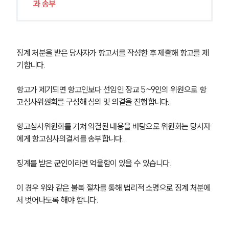
과 송부
글로벌 파트너 로펌
고객의 소리
통합검색
AI대륜
징계 처분을 받은 당사자가 항고서를 작성한 후 제출해 항고를 제
업무사례
기합니다.
주요 업무사례
항고가 제기되면 항고인보다 선임인 장교 5~9인의 위원으로 항
사례분석/최신동향
고심사위원회를 구성해 심의 및 의결을 진행합니다.
법률정보
법률지식인
항고심사위원회를 거쳐 의결된 내용을 바탕으로 위원회는 당사자
고객후기
에게 항고심사의결서를 송부합니다.
업무분야
징계를 받은 군인이라면 억울함이 있을 수 있습니다.
국방군사그룹 업무
이 경우 위와 같은 불복 절차를 통해 법리적 소명으로 징계 처분에
전체
서 벗어나도록 해야 합니다.
구성원 소개