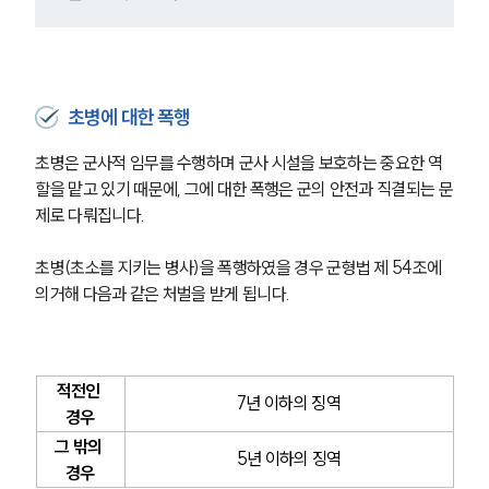
글로벌 파트너 로펌
고객의 소리
통합검색
AI대륜
초병에 대한 폭행
업무사례
초병은 군사적 임무를 수행하며 군사 시설을 보호하는 중요한 역
주요 업무사례
할을 맡고 있기 때문에, 그에 대한 폭행은 군의 안전과 직결되는 문
사례분석/최신동향
제로 다뤄집니다.
법률정보
법률지식인
초병(초소를 지키는 병사)을 폭행하였을 경우 군형법 제 54조에 
고객후기
의거해 다음과 같은 처벌을 받게 됩니다.
업무분야
적전인 
국방군사그룹 업무
7년 이하의 징역
전체
경우
그 밖의 
5년 이하의 징역
경우
구성원 소개