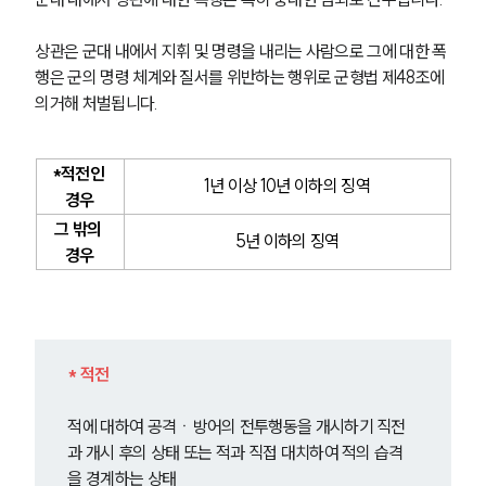
상관은 군대 내에서 지휘 및 명령을 내리는 사람으로 그에 대한 폭
행은 군의 명령 체계와 질서를 위반하는 행위로 군형법 제48조에 
의거해 처벌됩니다.
*적전인 
1년 이상 10년 이하의 징역
경우
그 밖의 
5년 이하의 징역
경우
* 적전
그룹소개
적에 대하여 공격ㆍ방어의 전투행동을 개시하기 직전
그룹소개
대륜의 강점
과 개시 후의 상태 또는 적과 직접 대치하여 적의 습격
오시는 길
을 경계하는 상태