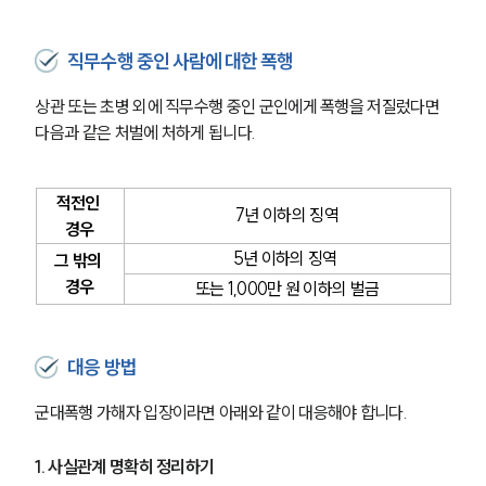
군전문변호사
직무수행 중인 사람에 대한 폭행
상관 또는 초병 외에 직무수행 중인 군인에게 폭행을 저질렀다면 
소식/자료
다음과 같은 처벌에 처하게 됩니다.
언론보도
공지사항
적전인 
법률 블로그
7년 이하의 징역
법률서식
경우
뉴스레터/브로슈어
5년 이하의 징역 
그 밖의 
세미나
경우
또는 1,000만 원 이하의 벌금
대륜법률상담예약
대응 방법
대륜법률상담예약
군대폭행 가해자 입장이라면 아래와 같이 대응해야 합니다. 
1. 사실관계 명확히 정리하기