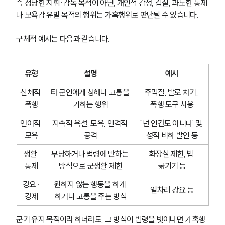
즉 정당한 지휘·감독 목적이 아닌, 개인적 감정, 갑질, 과도한 통제
나 모욕감 유발 목적의 행위는 가혹행위로 판단될 수 있습니다.
구체적 예시는 다음과 같습니다.
유형
설명
예시
신체적 
타 군인에게 상해나 고통을 
주먹질, 발로 차기, 
폭행
가하는 행위
폭행 도구 사용
언어적 
지속적 욕설, 모욕, 인격적 
"넌 인간도 아니다' 및 
모욕
공격
성적 비하 발언 등
생활 
부당하거나 법령에 반하는 
화장실 제한, 밥 
통제
방식으로 군생활 제한
굶기기 등
강요∙
원하지 않는 행동을 하게 
얼차려 강요 등
강제
하거나 고통을 주는 방식
군기 유지 목적이라 하더라도, 그 방식이 법령을 벗어나면 가혹행