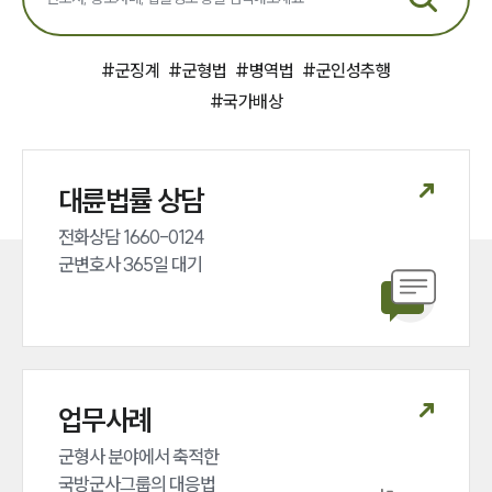
#
군징계
#
군형법
#
병역법
#
군인성추행
#
국가배상
대륜법률 상담
전화상담 1660-0124 

군변호사 365일 대기
업무사례
군형사 분야에서 축적한 

국방군사그룹의 대응법