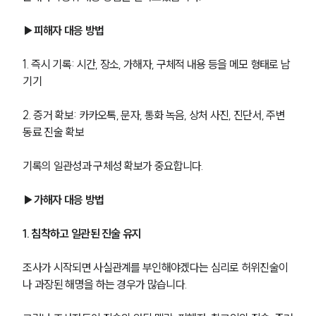
글로벌 파트너 로펌
고객의 소리
▶피해자 대응 방법
통합검색
AI대륜
1. 즉시 기록: 시간, 장소, 가해자, 구체적 내용 등을 메모 형태로 남
기기
업무사례
2. 증거 확보: 카카오톡, 문자, 통화 녹음, 상처 사진, 진단서, 주변 
주요 업무사례
동료 진술 확보
사례분석/최신동향
법률정보
법률지식인
기록의 일관성과 구체성 확보가 중요합니다.
고객후기
▶가해자 대응 방법
업무분야
1. 침착하고 일관된 진술 유지
국방군사그룹 업무
조사가 시작되면 사실관계를 부인해야겠다는 심리로 허위진술이
전체
나 과장된 해명을 하는 경우가 많습니다.
구성원 소개