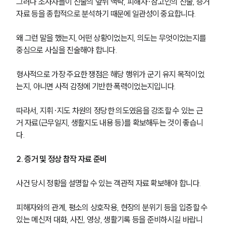
그러나 조사자들이 진술의 앞뒤 맥락, 피해자·참고인의 진술, 증거
자료 등을 종합적으로 분석하기 때문에 일관성이 중요합니다.
군전문변호사
왜 그런 말을 했는지, 어떤 상황이었는지, 의도는 무엇이었는지를 
중심으로 사실을 진술해야 합니다. 
소식/자료
형사적으로 가장 주요한 쟁점은 해당 행위가 군기 유지 목적이었
언론보도
공지사항
는지, 아니면 사적 감정에 기반한 폭력이었는지입니다.
법률 블로그
법률서식
따라서, 지휘·지도 차원의 정당한 의도였음을 강조할 수 있는 근
뉴스레터/브로슈어
거 자료(근무일지, 생활지도 내용 등)를 확보해두는 것이 좋습니
세미나
다.
대륜법률상담예약
2. 증거 및 정상 참작 자료 준비
대륜법률상담예약
사건 당시 정황을 설명할 수 있는 객관적 자료 확보해야 합니다. 
피해자와의 관계, 평소의 상호작용, 현장의 분위기 등을 입증할 수 
있는 메신저 대화, 사진, 영상, 생활기록 등을 준비하시길 바랍니