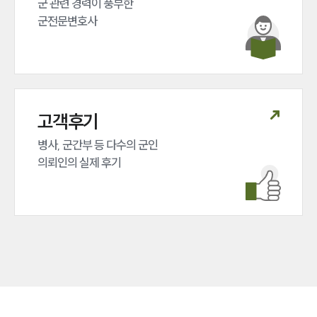
군 관련 경력이 풍부한 

군전문변호사
고객후기
병사, 군간부 등 다수의 군인 

의뢰인의 실제 후기