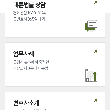
대륜법률 상담
구성원 소개
전화상담 1660-0124 

군전문변호사
군변호사 365일 대기
소식/자료
언론보도
공지사항
법률 블로그
업무사례
법률서식
뉴스레터/브로슈어
군형사 분야에서 축적한 

세미나
국방군사그룹의 대응법
대륜법률상담예약
대륜법률상담예약
변호사소개