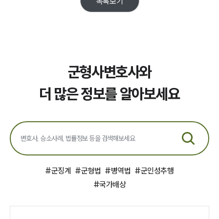
목록보기
오시는 길
글로벌 파트너 로펌
고객의 소리
통합검색
AI대륜
군형사변호사와
업무사례
더 많은 정보를 알아보세요
주요 업무사례
사례분석/최신동향
법률정보
법률지식인
고객후기
업무분야
#
군징계
#
군형법
#
병역법
#
군인성추행
#
국가배상
국방군사그룹 업무
전체