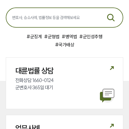
#
군징계
#
군형법
#
병역법
#
군인성추행
#
국가배상
대륜법률 상담
전화상담 1660-0124 

군변호사 365일 대기
업무사례