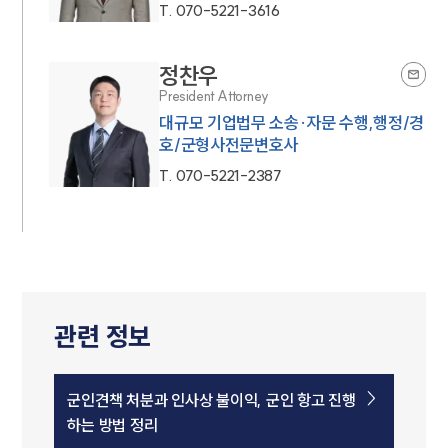
T.
070-5221-3616
구성원 소개
군전문변호사
정찬우
President Attorney
대규모 기업법무 소송·자문 수행,행정/경
소식/자료
호/군형사전문변호사
언론보도
T.
070-5221-2387
공지사항
법률 블로그
법률서식
뉴스레터/브로슈어
세미나
관련 정보
대륜법률상담예약
대륜법률상담예약
군인견책 처분과 인사상 불이익, 군인 항고 진행
하는 방법 정리