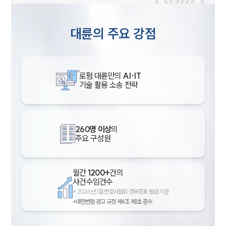
대륜의 주요 강점
로펌 대륜만의
AI·IT
기술 활용 소송 전략
260명 이상
의
주요 구성원
월간
1200+
건의
사건수임건수
*
2026년 1월 변호사협회 경유증표 발급 기준
*대한변협 광고 규정 제4조 제1호 준수