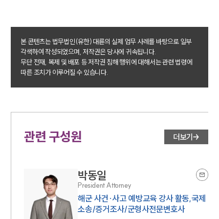
오시는 길
글로벌 파트너 로펌
고객의 소리
통합검색
본 콘텐츠는 법무법인(유한) 대륜의 실제 업무 사례를 바탕으로 일부
AI대륜
각색하여 작성되었으며, 저작권은 당사에 귀속됩니다.
무단 전재, 복제 및 배포 등 저작권 침해 행위에 대해서는 관련 법령에
따른 조치가 이루어질 수 있습니다.
업무사례
주요 업무사례
사례분석/최신동향
법률정보
법률지식인
관련 구성원
고객후기
더보기
업무분야
박동일
President Attorney
국방군사그룹 업무
전체
해군 사건·사고 예방교육 강사 활동,국제
소송/증거조사/군형사전문변호사