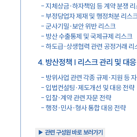
-
지체상금·하자책임 등 계약 분쟁 
-
부정당업자 제재 및 행정처분 리스
-
군사기밀·보안 위반 리스크
-
방산 수출통제 및 국제규제 리스크
-
하도급·상생협력 관련 공정거래 리
4
.
방산정책 | 리스크 관리 및 대응
-
방위사업 관련 각종 규제·지원 등 
-
입법컨설팅∙제도개선 및 대응 전략
-
입찰·계약 관련 자문 전략
-
행정·민사·형사 통합 대응 전략
▶︎ 관련 구성원 바로 보러가기