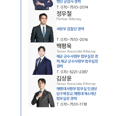
행단 군검사 경력
T.
070-7510-2014
정우철
Partner Attorney
국방부 검찰단 경력
T.
070-7510-2016
백평욱
그룹소개
Senior Associate Attorney
해군 군수사령부 법무실장 경
력,해군 군수사령부 법무실장
그룹소개
경력
T.
070-5221-2387
대륜의 강점
김상윤
오시는 길
Senior Associate Attorney
해병대사령부 법무실 인권상
글로벌 파트너 로펌
담구제장교,해병대 제6여단
법무실장 경력
고객의 소리
T.
070-7510-1118
통합검색