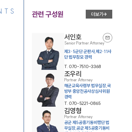
NTS
관련 구성원
더보기
서인호
Senior Partner Attorney
제3·5군단 군판사,제2·11사
단 법무참모 경력
T.
070-7510-3368
조우리
Partner Attorney
해군교육사령부 법무실장,국
방부 중앙전공사상심사위원
경력
T.
070-5221-0865
김영형
Partner Attorney
공군 제5공중기동비행단 법
무실장,공군 제5공중기동비