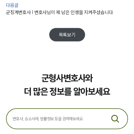
다음글
그룹소개
군징계변호사 | 변호사님이 제 남은 인생을 지켜주셨습니다.
대륜의 강점
오시는 길
글로벌 파트너 로펌
고객의 소리
목록보기
통합검색
AI대륜
업무사례
주요 업무사례
군형사변호사와
사례분석/최신동향
법률정보
더 많은 정보를 알아보세요
법률지식인
고객후기
업무분야
국방군사그룹 업무