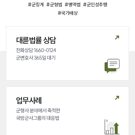
전체
#
군징계
#
군형법
#
병역법
#
군인성추행
#
국가배상
구성원 소개
군전문변호사
대륜법률 상담
전화상담 1660-0124 

소식/자료
군변호사 365일 대기
언론보도
공지사항
법률 블로그
법률서식
뉴스레터/브로슈어
세미나
업무사례
군형사 분야에서 축적한 

대륜법률상담예약
국방군사그룹의 대응법
대륜법률상담예약