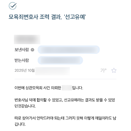
모욕죄변호사 조력 결과, '선고유예'