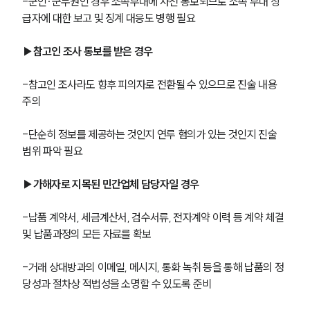
-군인·군무원인 경우 소속부대에 사전 통보되므로 소속 부대 상
급자에 대한 보고 및 징계 대응도 병행 필요
군전문변호사
▶참고인 조사 통보를 받은 경우
소식/자료
-참고인 조사라도 향후 피의자로 전환될 수 있으므로 진술 내용 
주의
언론보도
공지사항
법률 블로그
-단순히 정보를 제공하는 것인지 연루 혐의가 있는 것인지 진술 
법률서식
범위 파악 필요
뉴스레터/브로슈어
세미나
▶가해자로 지목된 민간업체 담당자일 경우
대륜법률상담예약
-납품 계약서, 세금계산서, 검수서류, 전자계약 이력 등 계약 체결 
및 납품과정의 모든 자료를 확보
대륜법률상담예약
-거래 상대방과의 이메일, 메시지, 통화 녹취 등을 통해 납품의 정
당성과 절차상 적법성을 소명할 수 있도록 준비