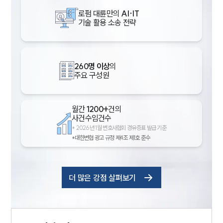
로펌 대륜만의
AI·IT
기술 활용 소송 전략
260명 이상
의
주요 구성원
월간
1200+
건의
사건수임건수
*
2026년 1월 변호사협회 경유증표 발급 기준
*대한변협 광고 규정 제4조 제1호 준수
더 많은 강점 살펴보기