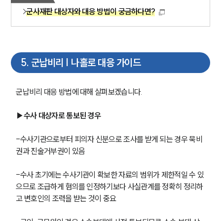
글로벌 파트너 로펌
군사재판 대상자와 대응 방법이 궁금하다면?
고객의 소리
통합검색
AI대륜
5
.
군납비리 | 나홀로 대응 가이드
업무사례
주요 업무사례
군납비리 대응 방법에 대해 살펴보겠습니다. 
사례분석/최신동향
법률정보
법률지식인
▶수사 대상자로 통보된 경우
고객후기
-수사기관으로부터 피의자 신분으로 조사를 받게 되는 경우 묵비
권과 진술거부권이 있음
업무분야
-수사 초기에는 수사기관이 확보한 자료의 범위가 제한적일 수 있
국방군사그룹 업무
으므로 조급하게 혐의를 인정하기보다 사실관계를 정확히 정리하
전체
고 변호인의 조력을 받는 것이 중요
구성원 소개