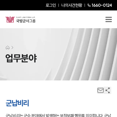
로그인
나의사건현황
1660-0124
업무분야
군납비리
군납비리는 군수 분야에서 발생하는 부정부패 행위를 의미합니다. 군납