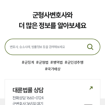
군형사변호사와
더 많은 정보를 알아보세요
#
군징계
#
군형법
#
병역법
#
군인성추행
#
국가배상
대륜법률 상담
전화상담 1660-0124 

군변호사 365일 대기