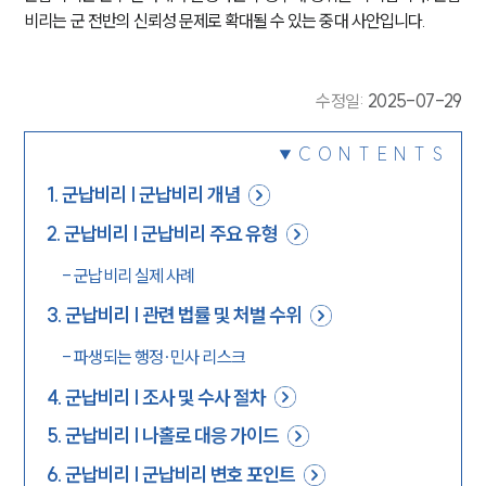
비리는 군 전반의 신뢰성 문제로 확대될 수 있는 중대 사안입니다.
수정일
:
2025-07-29
CONTENTS
1
.
군납비리 | 군납비리 개념
2
.
군납비리 | 군납비리 주요 유형
-
군납비리 실제 사례
3
.
군납비리 | 관련 법률 및 처벌 수위
-
파생되는 행정∙민사 리스크
4
.
군납비리 | 조사 및 수사 절차
5
.
군납비리 | 나홀로 대응 가이드
6
.
군납비리 | 군납비리 변호 포인트