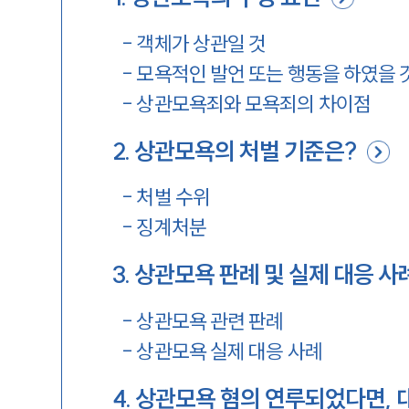
-
객체가 상관일 것
-
모욕적인 발언 또는 행동을 하였을 
-
상관모욕죄와 모욕죄의 차이점
2
.
상관모욕의 처벌 기준은?
-
처벌 수위
-
징계처분
3
.
상관모욕 판례 및 실제 대응 사
-
상관모욕 관련 판례
-
상관모욕 실제 대응 사례
4
.
상관모욕 혐의 연루되었다면, 