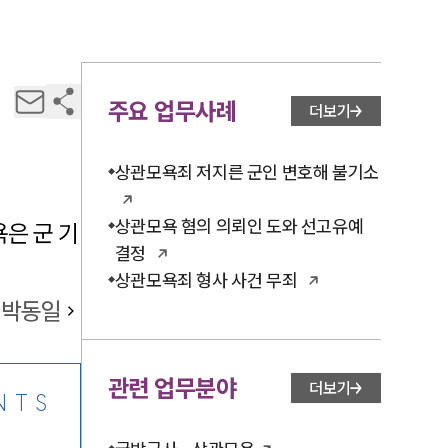
주요 업무사례
더보기
상관모욕죄 저지른 군인 변호해 불기소
상관모욕 혐의 의뢰인 도와 선고유예
은 군 기
결정
상관모욕죄 형사 사건 무죄
박동일
관련 업무분야
더보기
NTS