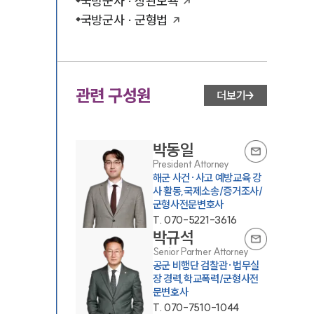
국방군사 · 상관모욕
국방군사 · 군형법
관련 구성원
더보기
박동일
President Attorney
해군 사건·사고 예방교육 강
사 활동,국제소송/증거조사/
군형사전문변호사
T.
070-5221-3616
박규석
Senior Partner Attorney
공군 비행단 검찰관·법무실
장 경력,학교폭력/군형사전
문변호사
T.
070-7510-1044