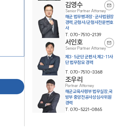
김영수
Senior Partner Attorney
해군 법무병과장·군사법원장
경력,군형사/군형사전문변호
사
T.
070-7510-2139
서인호
Senior Partner Attorney
그룹소개
제3·5군단 군판사,제2·11사
단 법무참모 경력
그룹소개
T.
070-7510-3368
조우리
대륜의 강점
Partner Attorney
해군교육사령부 법무실장,국
오시는 길
방부 중앙전공사상심사위원
경력
글로벌 파트너 로펌
T.
070-5221-0865
고객의 소리
통합검색