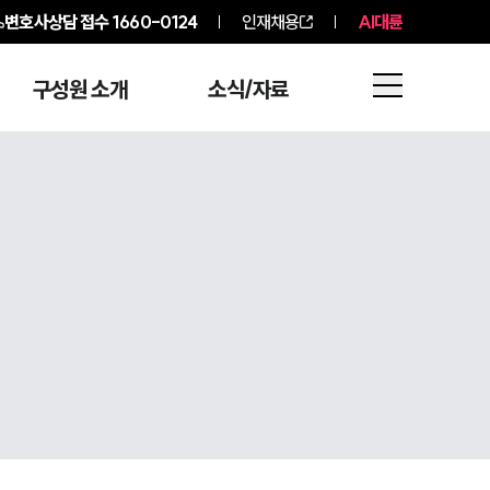
변호사상담 접수
1660-0124
인재채용
AI대륜
구성원 소개
소식/자료