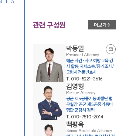
NTS
관련 구성원
더보기
박동일
President Attorney
해군 사건·사고 예방교육 강
사 활동,국제소송/증거조사/
군형사전문변호사
T.
070-5221-3616
김영형
Partner Attorney
공군 제5공중기동비행단 법
무실장,공군 제5공중기동비
행단 군검사 경력
T.
070-7510-2014
백평욱
Senior Associate Attorney