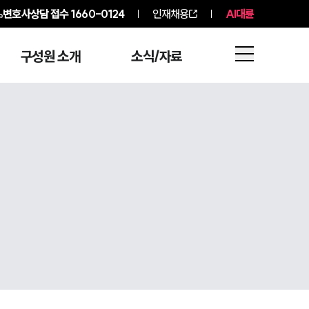
변호사상담 접수
1660-0124
인재채용
AI대륜
구성원 소개
소식/자료