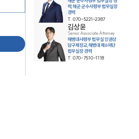
해군 군수사령부 법무실장 경
력,해군 군수사령부 법무실장
경력
T.
070-5221-2387
김상윤
Senior Associate Attorney
해병대사령부 법무실 인권상
담구제장교,해병대 제6여단
법무실장 경력
T.
070-7510-1118
그룹소개
그룹소개
대륜의 강점
오시는 길
글로벌 파트너 로펌
고객의 소리
통합검색