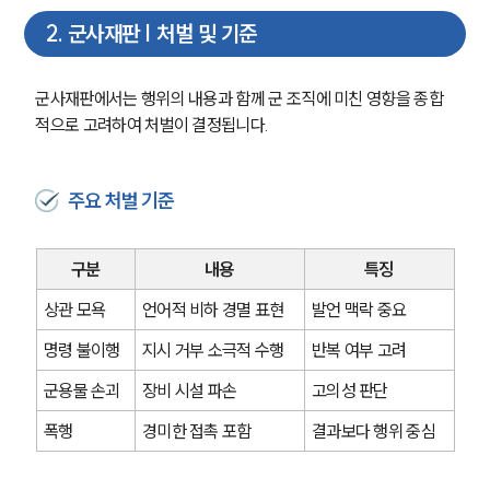
2
.
군사재판 | 처벌 및 기준
군사재판에서는 행위의 내용과 함께 군 조직에 미친 영향을 종합
적으로 고려하여 처벌이 결정됩니다.
주요 처벌 기준
구분
내용
특징
상관 모욕
언어적 비하 경멸 표현
발언 맥락 중요
명령 불이행
지시 거부 소극적 수행
반복 여부 고려
군용물 손괴
장비 시설 파손
고의성 판단
폭행
경미한 접촉 포함
결과보다 행위 중심