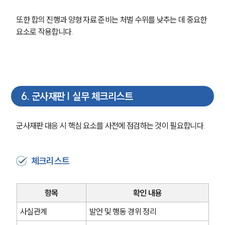
글로벌 파트너 로펌
고객의 소리
또한 합의 진행과 양형 자료 준비는 처벌 수위를 낮추는 데 중요한 
통합검색
요소로 작용합니다.
AI대륜
업무사례
주요 업무사례
6
.
군사재판 | 실무 체크리스트
사례분석/최신동향
법률정보
법률지식인
군사재판 대응 시 핵심 요소를 사전에 점검하는 것이 필요합니다.
고객후기
업무분야
체크리스트
국방군사그룹 업무
전체
항목
확인 내용
사실관계
발언 및 행동 경위 정리
구성원 소개