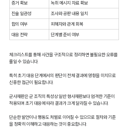
증거 확보
녹취 메시지 자료 확보
군전문변호사
진술 일관성
조사와 공판 내용 일치
합의 여부
피해자와 관계 회복
소식/자료
대응 전략
단계별 준비 여부
언론보도
공지사항
법률 블로그
체크리스트를 통해 사건을 구조적으로 정리하면 불필요한 오류를 
법률서식
줄일 수 있습니다. 
뉴스레터/브로슈어
세미나
특히 초기 대응 단계에서의 판단이 전체 결과에 영향을 미치므로 
신중한 접근이 필요합니다.
대륜법률상담예약
군사재판은 군 조직의 특성상 일반 형사재판보다 엄격한 기준이 
대륜법률상담예약
적용되며 초기 대응에 따라 결과가 크게 달라질 수 있습니다. 
단순한 발언이나 행동도 처벌로 이어질 수 있으므로 절차와 기준
을 정확히 이해하고 대응하는 것이 중요합니다.