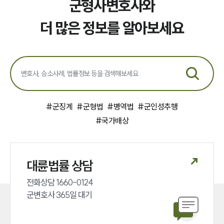
군형사변호사와
더 많은 정보를 알아보세요
#
군징계
#
군형법
#
병역법
#
군인성추행
#
국가배상
대륜법률 상담
전화상담 1660-0124 

군변호사 365일 대기