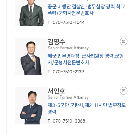
공군 비행단 검찰관·법무실장 경력,학교
폭력/군형사전문변호사
T.
070-7510-1044
김영수
Senior Partner Attorney
해군 법무병과장·군사법원장 경력,군형
사/군형사전문변호사
T.
070-7510-2139
서인호
Senior Partner Attorney
제3·5군단 군판사,제2·11사단 법무참모
경력
T.
070-7510-3368