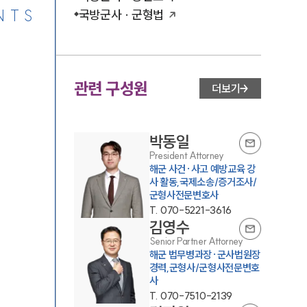
NTS
국방군사 · 군형법
관련 구성원
더보기
박동일
President Attorney
해군 사건·사고 예방교육 강
사 활동,국제소송/증거조사/
군형사전문변호사
T.
070-5221-3616
김영수
Senior Partner Attorney
해군 법무병과장·군사법원장
경력,군형사/군형사전문변호
사
T.
070-7510-2139