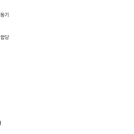
전체
 동기
구성원 소개
 합당
군전문변호사
소식/자료
언론보도
공지사항
법률 블로그
법률서식
사
뉴스레터/브로슈어