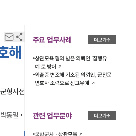
주요 업무사례
더보기
변호해
상관모욕 혐의 받은 의뢰인 ‘집행유
예’로 방어
외출증 변조해 기소된 의뢰인, 군전문
변호사 조력으로 선고유예
 군형사전
박동일
관련 업무분야
더보기
국방군사 · 상관모욕