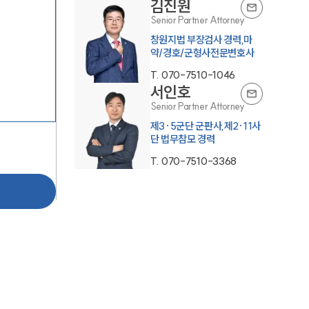
김진원
Senior Partner Attorney
창원지법 부장검사 경력,마
약/경호/군형사전문변호사
T.
070-7510-1046
서인호
Senior Partner Attorney
제3·5군단 군판사,제2·11사
그룹소개
단 법무참모 경력
T.
070-7510-3368
그룹소개
대륜의 강점
오시는 길
글로벌 파트너 로펌
고객의 소리
통합검색