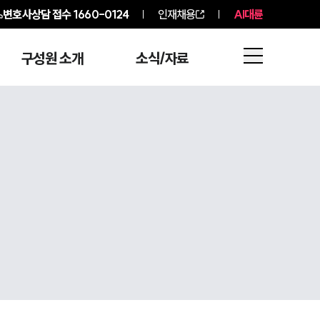
변호사상담 접수
1660-0124
인재채용
AI대륜
구성원 소개
소식/자료