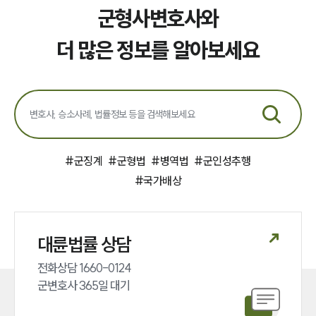
군형사변호사와
더 많은 정보를 알아보세요
#
군징계
#
군형법
#
병역법
#
군인성추행
#
국가배상
대륜법률 상담
전화상담 1660-0124 

군변호사 365일 대기