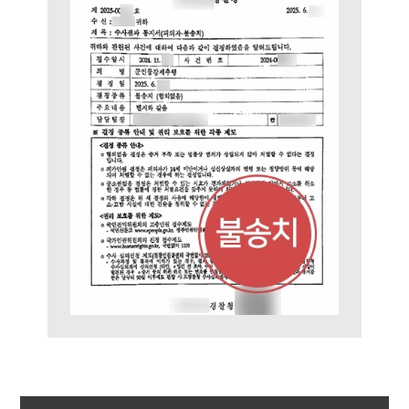
그룹소개
대륜의 강점
오시는 길
글로벌 파트너 로펌
고객의 소리
통합검색
AI대륜
업무사례
주요 업무사례
사례분석/최신동향
법률정보
법률지식인
고객후기
업무분야
국방군사그룹 업무