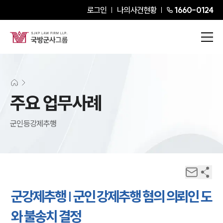
로그인
나의사건현황
1660-0124
주요 업무사례
군인등강제추행
군강제추행 | 군인 강제추행 혐의 의뢰인 도
와 불송치 결정