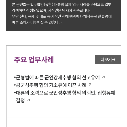
전체
본 콘텐츠는 법무법인(유한) 대륜의 실제 업무 사례를 바탕으로 일부
각색하여 작성되었으며, 저작권은 당사에 귀속됩니다.
무단 전재, 복제 및 배포 등 저작권 침해 행위에 대해서는 관련 법령에
구성원 소개
따른 조치가 이루어질 수 있습니다.
군전문변호사
소식/자료
주요 업무사례
더보기
언론보도
공지사항
법률 블로그
군형법에 따른 군인강제추행 혐의 선고유예
법률서식
공군성추행 혐의 기소유예 이끈 사례
뉴스레터/브로슈어
세미나
대륜의 조력으로 군인성추행 혐의 의뢰인, 집행유예
결정
대륜법률상담예약
대륜법률상담예약