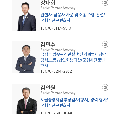
강대희
Senior Partner Attorney
건설사·금융사 자문 및 소송 수행,건설/
군형사전문변호사
T.
070-5117-5510
김민수
Senior Partner Attorney
국방부 법무관리관실 혁신기획법제담당
경력,노동/법인회생파산/군형사전문변
호사
T.
070-5214-2362
김인원
Senior Partner Attorney
서울중앙지검 부장검사[형사] 경력,형사/
군형사전문변호사
T.
070-7510-1044