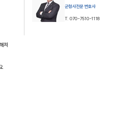
군형사전문 변호사
AI대륜
T.
070-7510-1118
업무사례
주요 업무사례
해져 
사례분석/최신동향
요.
법률정보
법률지식인
고객후기
업무분야
국방군사그룹 업무