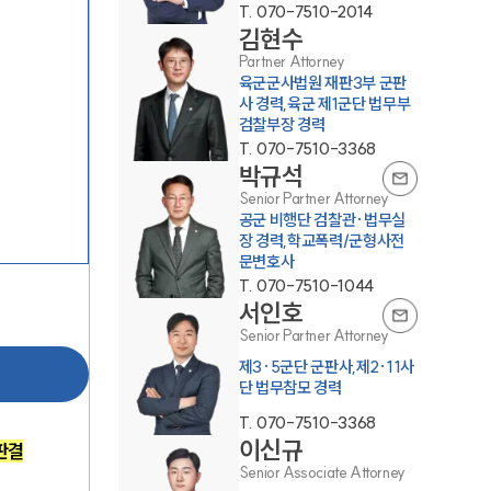
T.
070-7510-2014
김현수
Partner Attorney
육군군사법원 재판3부 군판
사 경력,육군 제1군단 법무부
검찰부장 경력
T.
070-7510-3368
박규석
Senior Partner Attorney
그룹소개
공군 비행단 검찰관·법무실
장 경력,학교폭력/군형사전
문변호사
그룹소개
T.
070-7510-1044
대륜의 강점
서인호
Senior Partner Attorney
오시는 길
제3·5군단 군판사,제2·11사
단 법무참모 경력
글로벌 파트너 로펌
T.
070-7510-3368
고객의 소리
이신규
판결
Senior Associate Attorney
통합검색