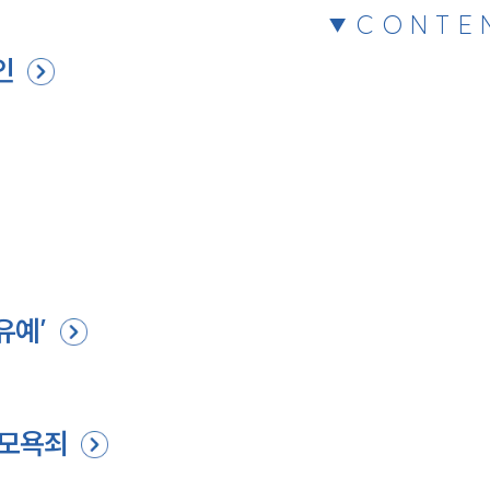
CONTE
인
유예’
관모욕죄