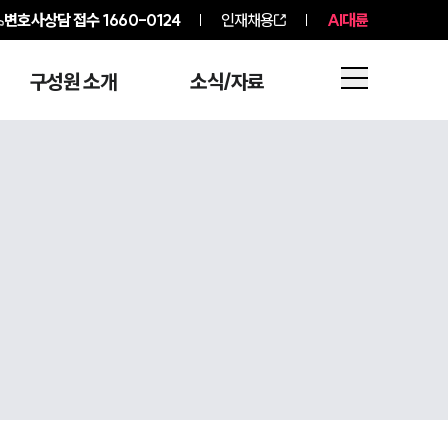
변호사상담 접수
1660-0124
인재채용
AI대륜
구성원 소개
소식/자료