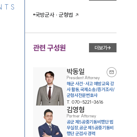
NTS
국방군사 · 군형법
관련 구성원
더보기
박동일
President Attorney
해군 사건·사고 예방교육 강
사 활동,국제소송/증거조사/
군형사전문변호사
T.
070-5221-3616
김영형
Partner Attorney
공군 제5공중기동비행단 법
무실장,공군 제5공중기동비
행단 군검사 경력