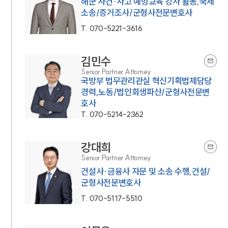
해군 사건·사고 예방교육 강사 활동,국제
소송/증거조사/군형사전문변호사
T.
070-5221-3616
김민수
Senior Partner Attorney
국방부 법무관리관실 혁신기획법제담당
경력,노동/법인회생파산/군형사전문변
호사
T.
070-5214-2362
강대희
Senior Partner Attorney
건설사·금융사 자문 및 소송 수행,건설/
군형사전문변호사
T.
070-5117-5510