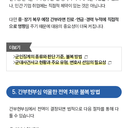
나, 민간 기업 취업에는 직접적 제약이 있는 것은 아닙니다.
군전문변호사
다만 
중·장기 복무 예정 간부라면 진로·연금·경력 누적에 직접적
으로 영향
을 주기 때문에 대응의 중요성이 더욱 커집니다.
소식/자료
언론보도
더보기
공지사항
법률 블로그
군인징계의 종류와 판단 기준, 불복 방법
법률서식
군대사건사고 현황과 주요 유형, 변호사 선임의 필요성
뉴스레터/브로슈어
세미나
대륜법률상담예약
5
.
간부현부심 억울한 전역 처분 불복 방법
대륜법률상담예약
간부현부심에서 전역이 결정되면 법적으로 다음 절차를 통해 다
툴 수 있습니다.