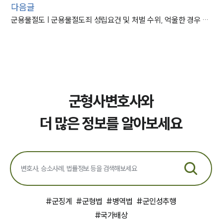
다음글
군용물절도 | 군용물절도죄 성립요건 및 처벌 수위, 억울한 경우 대응 방법은?
군형사변호사와
더 많은 정보를 알아보세요
#
군징계
#
군형법
#
병역법
#
군인성추행
#
국가배상