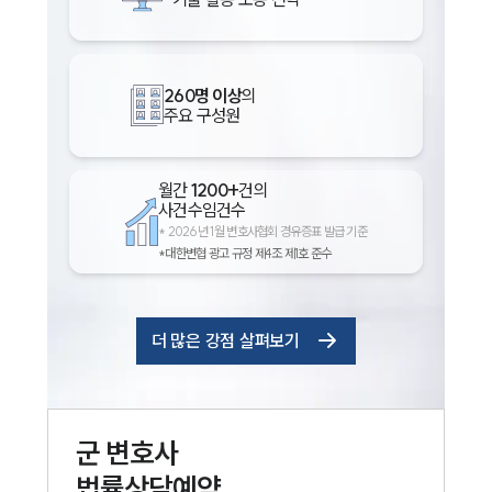
260명 이상
의
주요 구성원
월간
1200+
건의
사건수임건수
*
2026년 1월 변호사협회 경유증표 발급 기준
*대한변협 광고 규정 제4조 제1호 준수
더 많은 강점 살펴보기
군
변호사
법률상담예약