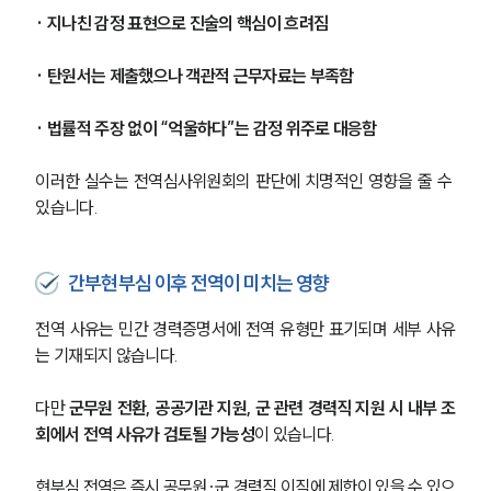
글로벌 파트너 로펌
· 지나친 감정 표현으로 진술의 핵심이 흐려짐
고객의 소리
통합검색
AI대륜
· 탄원서는 제출했으나 객관적 근무자료는 부족함
· 법률적 주장 없이 “억울하다”는 감정 위주로 대응함
업무사례
이러한 실수는 전역심사위원회의 판단에 치명적인 영향을 줄 수 
주요 업무사례
있습니다.
사례분석/최신동향
법률정보
법률지식인
고객후기
간부현부심 이후 전역이 미치는 영향
전역 사유는 민간 경력증명서에 전역 유형만 표기되며 세부 사유
업무분야
는 기재되지 않습니다.
국방군사그룹 업무
다만 
군무원 전환, 공공기관 지원, 군 관련 경력직 지원 시 내부 조
전체
회에서 전역 사유가 검토될 가능성
이 있습니다.
구성원 소개
현부심 전역은 즉시 공무원·군 경력직 이직에 제한이 있을 수 있으