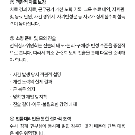
② 객관적 자료 보강
치료 경과 자료, 근무평가 개선 노력 기록, 교육 수료 내역, 지휘관 
및 동료 탄원, 사건 경위서·자기반성문 등 자료가 상세할수록 설득
력이 높아집니다.
③ 소명 준비 및 모의 진술
전역심사위원회는 진술의 태도·논리·구체성·반성 수준을 중점적
으로 봅니다. 따라서 최소 2~3회 모의 진술을 통해 다음을 준비해
야 합니다.
· 사건 발생 당시 객관적 설명
· 개선 노력의 실제 결과
· 군 복무 의지
· 명확한 재발 방지책
· 진술 길이·어투·불필요한 감정 배제
④ 법률대리인을 통한 절차적 조력
수사·징계·현부심이 동시에 얽힌 경우가 많기 때문에 단독 대응
은 매우 위험합니다.