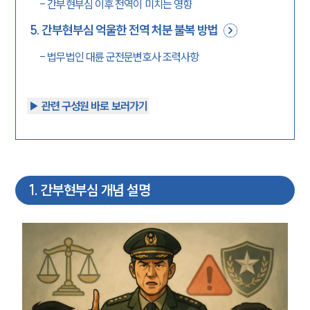
-
간부현부심 이후 전역이 미치는 영향
5
.
간부현부심 억울한 전역 처분 불복 방법
-
법무법인 대륜 군전문변호사 조력사항
▶︎ 관련 구성원 바로 보러가기
1
.
간부현부심 개념 설명