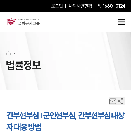
로그인
나의사건현황
1660-0124
법률정보
간부현부심 | 군인현부심, 간부현부심 대상
자 대응 방법